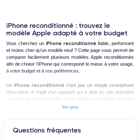
iPhone reconditionné : trouvez le
modèle Apple adapté à votre budget
iPhone reconditionné
Vous cherchez un
fiable, performant
et moins cher qu’un modèle neuf ? Cette page vous permet de
comparer facilement plusieurs modèles Apple reconditionnés
afin de choisir l’iPhone qui correspond le mieux à votre usage,
à votre budget et à vos préférences.
iPhone reconditionné
Un
n’est pas un simple smartphone
d’occasion. Il s’agit d’un appareil qui a déjà eu une première
vie, puis qui a été contrôlé, testé, nettoyé, réinitialisé et remis
en état si nécessaire avant d’être proposé à la vente. L’objectif
Voir plus
est de vous permettre d’acheter un iPhone prêt à l’emploi, tout
en profitant d’un prix plus accessible.
Questions fréquentes
Sur cette page, vous pouvez retrouver différents modèles