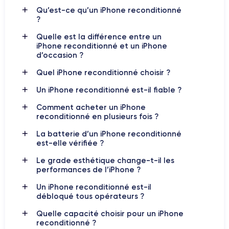
iPhone reconditionnés
d’
selon les disponibilités :
iPhone
Qu’est-ce qu’un iPhone reconditionné
SE
,
iPhone 11
,
iPhone 12
,
iPhone 13
,
iPhone 14
,
iPhone
?
15
,
iPhone 16
, ainsi que les versions Plus, Pro et Pro Max.
Chaque modèle répond à un besoin différent : usage quotidien,
Quelle est la différence entre un
iPhone reconditionné et un iPhone
photo, vidéo, autonomie, grand écran, performances ou
d’occasion ?
meilleur rapport qualité-prix.
Quel iPhone reconditionné choisir ?
Un iPhone reconditionné est-il fiable ?
Pourquoi acheter un iPhone
Comment acheter un iPhone
reconditionné ?
reconditionné en plusieurs fois ?
iPhone reconditionné
Acheter un
permet d’accéder à
La batterie d’un iPhone reconditionné
l’univers Apple à un prix plus avantageux. Les iPhone sont
est-elle vérifiée ?
réputés pour leur qualité de fabrication, leur fluidité, leur
Le grade esthétique change-t-il les
sécurité et leur suivi logiciel. Même après plusieurs années, de
performances de l’iPhone ?
nombreux modèles restent performants pour les usages du
quotidien : appels, messages, navigation web, réseaux
Un iPhone reconditionné est-il
sociaux, photos, vidéos, applications bancaires, GPS ou
débloqué tous opérateurs ?
streaming.
Quelle capacité choisir pour un iPhone
reconditionné ?
Le reconditionné permet aussi de choisir un modèle plus