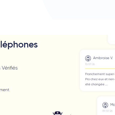
1
éléphones
F
P
é
 Vérifiés
Marc B.
09/07/26
Très bien, service impeccab
ement.
Je recommande !