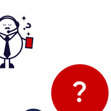
ro chez eux et rien à redire, il est nickel. La batterie a
té changée ...
Marc B.
9/07/26
rès bien, service impeccable, satisfait de mon achat.
Je recommande !