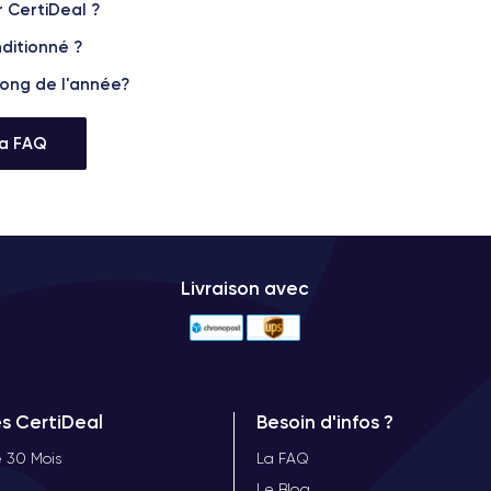
r CertiDeal ?
ditionné ?
 long de l'année?
la FAQ
Livraison avec
es CertiDeal
Besoin d'infos ?
 30 Mois
La FAQ
Le Blog