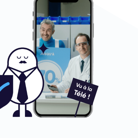
le, satisfait de mon achat.
Jean-yves J.
6/07/26
erci beaucoup à l’équipe, iPhone 15 pro max d’un état
omme neuf comme la batterie. Je suis très content de
on achat et ...
Henri D.
2/07/26
onne expérience