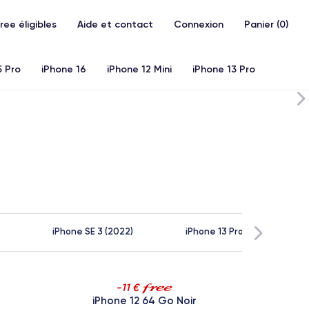
Free éligibles
Aide et contact
Connexion
Panier (
0
)
5 Pro
iPhone 16
iPhone 12 Mini
iPhone 13 Pro
20)
iPhone X
iPhone XS
iPhone 11 Pro
Airpods
iPhone SE 3 (2022)
iPhone 13 Pro Max
-11 €
iPhone 12 64 Go Noir
iPho