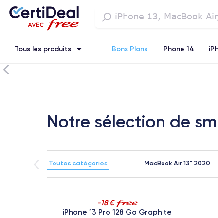
Tous les produits
Bons Plans
iPhone 14
iP
iPhone SE 3 (2022)
iPhone 12 Pro Max
iPhone 13 Pro Max
Watch
Notre sélection de s
Toutes catégories
MacBook Air 13" 2020
-18 €
Noir
iPhone 13 Pro 128 Go Graphite