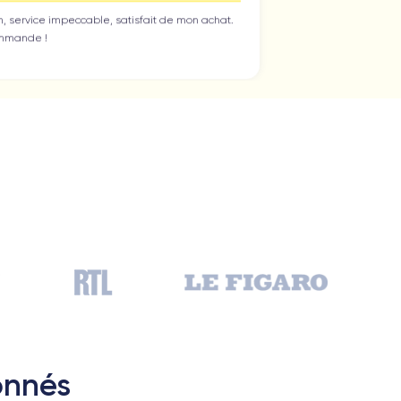
Jean-yves J.
6/07/26
erci beaucoup à l’équipe, iPhone 15 pro max d’un état
omme neuf comme la batterie. Je suis très content de
on achat et ...
Henri D.
2/07/26
onne expérience
Ambroise V.
0/07/26
onnés
ranchement super content ! J'ai acheté mon iPhone 14