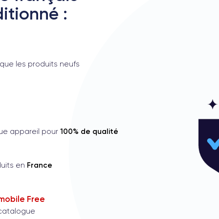
itionné :
09/07/26
Très bien, service impeccab
Je recommande !
que les produits neufs
2
M
c
100% de qualité
que appareil pour
m
France
duits en
1
 mobile Free
B
 catalogue