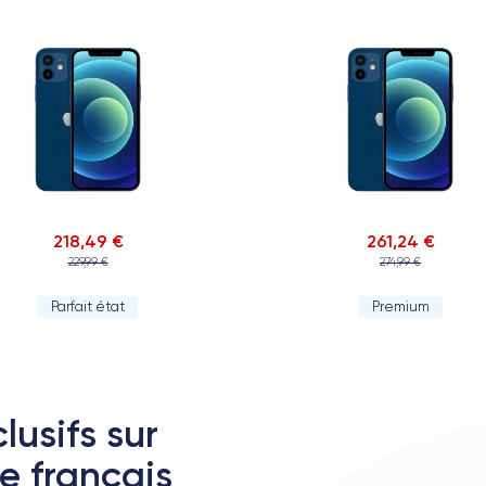
218,49 €
261,24 €
229,99 €
274,99 €
Parfait état
Premium
1
F
P
é
lusifs sur
te français
Marc B.