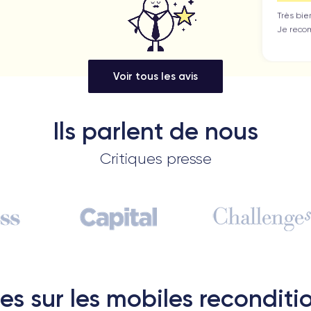
2
M
c
Voir tous les avis
m
Ils parlent de nous
1
Critiques presse
B
1
es sur les mobiles reconditi
F