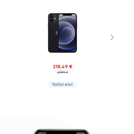
218,49 €
229,99 €
Ambroise V.
Parfait état
0/07/26
ranchement super content ! J'ai acheté mon iPhone 14
ro chez eux et rien à redire, il est nickel. La batterie a
té changée ...