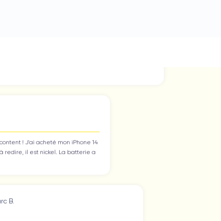
Ambroise V.
0/07/26
ranchement super content ! J'ai acheté mon iPhone 14
ro chez eux et rien à redire, il est nickel. La batterie a
té changée ...
le, satisfait de mon achat.