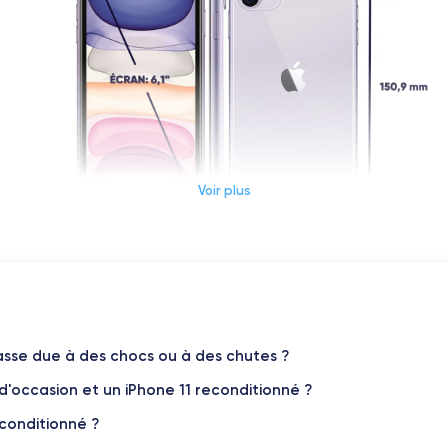
Voir plus
Dimensions et poids iPhone 11
Système exploit.
iOS (iOS 26)
sse due à des chocs ou à des chutes ?
 d'occasion et un iPhone 11 reconditionné ?
Poids
194 g
econditionné ?