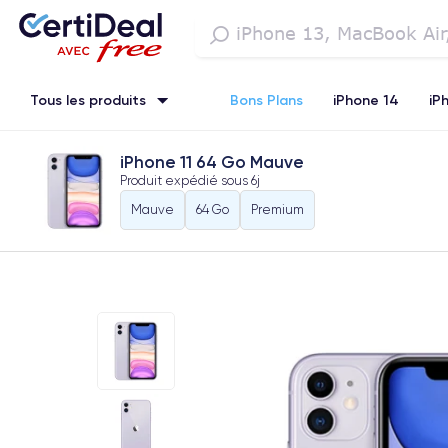
Tous les produits
Bons Plans
iPhone 14
iP
iPhone 11 64 Go Mauve
iPhone SE 3 (2022)
iPhone 12 Pro Max
iPhone 13 Pro Max
Produit expédié sous
6j
Mauve
64 Go
Premium
Watch