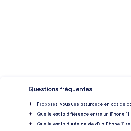
Questions fréquentes
Date de sortie
10/09/2019
Proposez-vous une assurance en cas de ca
Quelle est la différence entre un iPhone 11
Dimensions
150x75.7x8.3 mm
Quelle est la durée de vie d'un iPhone 11 r