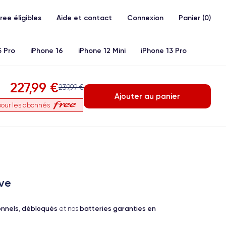
Free éligibles
Aide et contact
Connexion
Panier (
0
)
5 Pro
iPhone 16
iPhone 12 Mini
iPhone 13 Pro
20)
iPhone X
iPhone XS
iPhone 11 Pro
Airpods
227,99 €
239,99 €
Ajouter au panier
our les abonnés
ve
onnels
débloqués
batteries garanties en
,
et nos