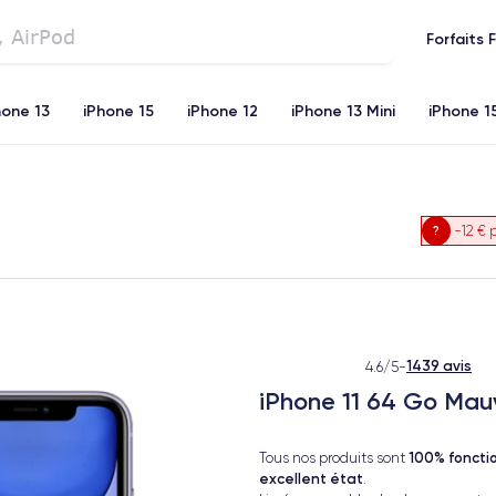
Forfaits 
hone 13
iPhone 15
iPhone 12
iPhone 13 Mini
iPhone 1
iPhone 11
iPhone 12 Pro
iPhone XR
iPhone SE 2 (20
-12 €
p
1439 avis
4.6/5
-
iPhone 11 64 Go Mau
100% foncti
Tous nos produits sont
excellent état
.