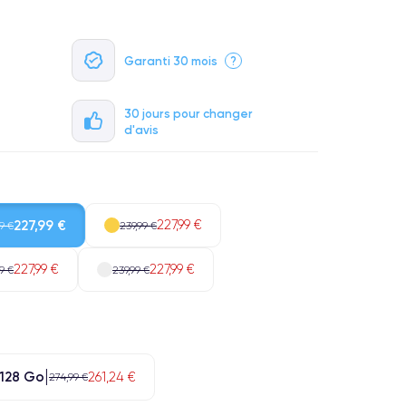
Garanti 30 mois
?
30 jours pour changer
d'avis
227,99 €
227,99 €
9 €
239,99 €
227,99 €
227,99 €
9 €
239,99 €
128 Go
261,24 €
274,99 €