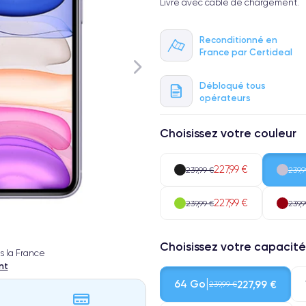
Livré avec cable de chargement.
Reconditionné en
France par Certideal
Débloqué tous
opérateurs
Choisissez votre couleur
227,99 €
239,99 €
239,9
227,99 €
239,99 €
239,9
Choisissez votre capacité
s la France
nt
64 Go
227,99 €
239,99 €