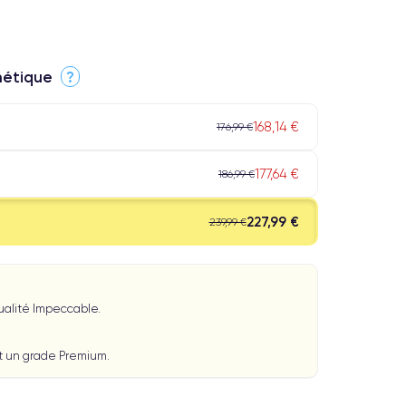
thétique
?
168,14 €
176,99 €
177,64 €
186,99 €
227,99 €
239,99 €
Qualité Impeccable.
t un grade Premium.