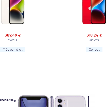
389,49 €
318,24 €
409,99 €
334,99 €
Très bon état
Correct