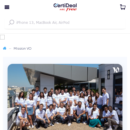
—
Mission VO