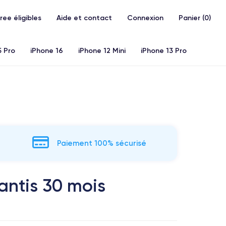
Free éligibles
Aide et contact
Connexion
Panier (
0
)
5 Pro
iPhone 16
iPhone 12 Mini
iPhone 13 Pro
20)
iPhone X
iPhone XS
iPhone 11 Pro
Airpods
Paiement 100% sécurisé
antis 30 mois