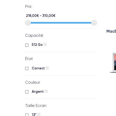
Prix
218,00€ - 310,00€
MacB
Capacité
512 Go
(1)
État
Correct
(1)
Couleur
Argent
(1)
Taille Ecran
13"
(1)