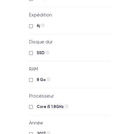
Expédition
6j
(1)
Disque dur
SSD
(1)
RAM
8 Go
(1)
Processeur
Core i5 1.8GHz
(1)
Année
2017
(1)