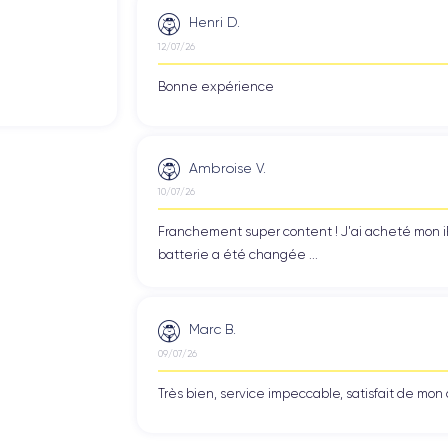
Henri D.
12/07/26
Bonne expérience
Ambroise V.
10/07/26
Franchement super content ! J'ai acheté mon iPho
batterie a été changée ...
Marc B.
09/07/26
Très bien, service impeccable, satisfait de mo