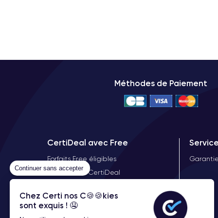
Méthodes de Paiement
CertiDeal avec Free
Servic
Forfaits Free éligibles
Garantie
Continuer sans accepter
Offre Free X CertiDeal
Démocratiser le reconditionné
Chez Certi nos C🍪🍪kies
sont exquis ! 🤤