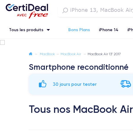
Tous les produits
Bons Plans
iPhone 14
iP
iPhone SE 3 (2022)
iPhone 12 Pro Max
iPhone 13 Pro Max
—
MacBook
—
MacBook Air
—
MacBook Air 13" 2017
Smartphone reconditionné
Watch
30 jours pour tester
Tous nos MacBook Air 