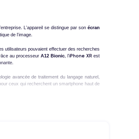
ntreprise. L'appareil se distingue par son
écran
tique de l'image.
es utilisateurs pouvaient effectuer des recherches
iPhone XR
Grâce au processeur
A12 Bionic
, l'
est
nnante.
ologie avancée de traitement du langage naturel,
t pour ceux qui recherchent un smartphone haut de
Ce lancement est intervenu à un moment où les