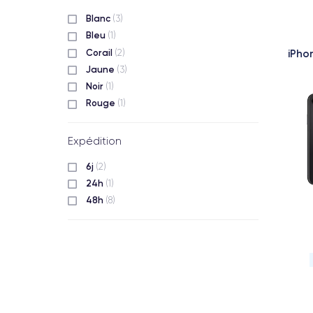
Blanc
(3)
Bleu
(1)
Corail
iPho
(2)
Jaune
(3)
Noir
(1)
Rouge
(1)
Expédition
6j
(2)
24h
(1)
48h
(8)