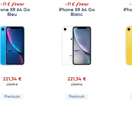
-11 €
-11 €
-
hone XR 64 Go
iPhone XR 64 Go
iPh
Bleu
Blanc
221,34 €
221,34 €
232,99 €
232,99 €
Premium
Premium