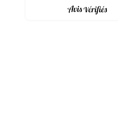
Connectivité de l'iPhone XR
L'iPhone XR est doté de technologies avancées qui p
L'iPhone XR prend en charge les réseaux mobiles
également en charge le
Wi-Fi
, ce qui permet une co
Une autre fonction de connexion importante de l'iPh
des écouteurs et des haut-parleurs. Il est également
L'
iPhone XR
prend également en charge la technologie
Caractéristiques techniques de l
Nous allons maintenant nous plonger dans les caract
Performances de l'iPhone XR
L'iPhone XR est équipé d'un
processeur A12 Bion