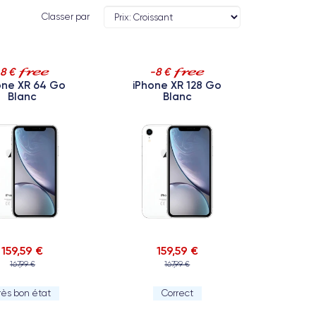
Classer par
-8 €
-8 €
one XR 64 Go
iPhone XR 128 Go
Blanc
Blanc
159,59 €
159,59 €
167,99 €
167,99 €
rès bon état
Correct