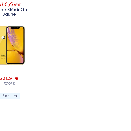
11 €
one XR 64 Go
Jaune
221,34 €
232,99 €
Premium