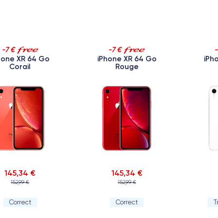
-7 €
-7 €
hone XR 64 Go
iPhone XR 64 Go
iPh
Corail
Rouge
145,34 €
145,34 €
152,99 €
152,99 €
Correct
Correct
T