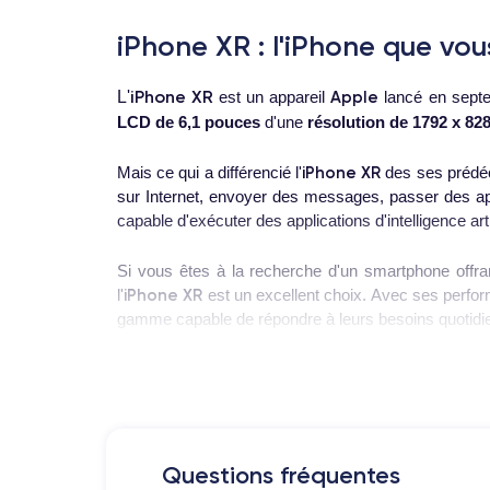
iPhone XR : l'iPhone que vou
iPhone XR
Apple
L'
est un appareil
lancé en septe
LCD de 6,1 pouces
d'une
résolution de 1792 x 828
iPhone XR
Mais ce qui a différencié l'
des ses prédéce
sur Internet, envoyer des messages, passer des ap
capable d'exécuter des applications d'intelligence ar
Si vous êtes à la recherche d'un smartphone offran
iPhone XR
l'
est un excellent choix. Avec ses perfor
gamme capable de répondre à leurs besoins quotidi
Pour en savoir plus en détail sur les caractéristiq
Le lancement de l'iPhone XR
Questions fréquentes
iPhone XR
L'
a été lancé en
septembre 2018
, d