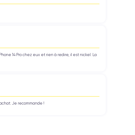
nnexion rapide et fiable. En outre, l'appareil prend
estiques ou professionnels.
s fil rapide et fiable à des périphériques tels que
dant les paiements plus sûrs et plus faciles.
ne 14 Pro chez eux et rien à redire, il est nickel. La
l sans avoir à le brancher sur un chargeur.
n achat. Je recommande !
ée qui garantit des performances optimales pour