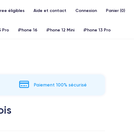
Free éligibles
Aide et contact
Connexion
Panier (
0
)
5 Pro
iPhone 16
iPhone 12 Mini
iPhone 13 Pro
20)
iPhone X
iPhone XS
iPhone 11 Pro
Airpods
Paiement 100% sécurisé
ois