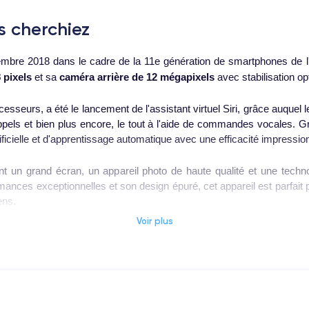
s cherchiez
mbre 2018 dans le cadre de la 11e génération de smartphones de l'e
 pixels
et sa
caméra arrière de 12 mégapixels
avec stabilisation op
sseurs, a été le lancement de l'assistant virtuel Siri, grâce auquel l
pels et bien plus encore, le tout à l'aide de commandes vocales. 
tificielle et d'apprentissage automatique avec une efficacité impressio
t un grand écran, un appareil photo de haute qualité et une techn
mances exceptionnelles et son design épuré, cet appareil est parfai
ens.
Voir plus
ues de ce smartphone découvrez la
fiche technique de l'iPhone XR.
ans le cadre de la 11e génération d'appareils mobiles d'Apple. 