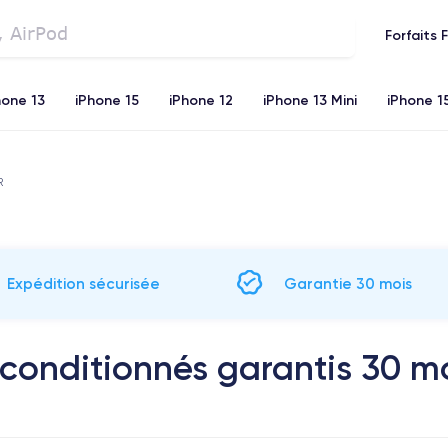
Forfaits 
hone 13
iPhone 15
iPhone 12
iPhone 13 Mini
iPhone 1
iPhone 11
iPhone 12 Pro
iPhone XR
iPhone SE 2 (20
R
Expédition sécurisée
Garantie 30 mois
econditionnés garantis 30 m