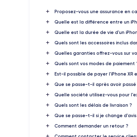
smartphones connaissaient une évolution majeure e
présentaient des écrans plus grands, des cadres plu
Proposez-vous une assurance en cas
sans sacrifier la qualité de l'image ou l'autonomie de 
Quelle est la différence entre un iP
En outre, l'iPhone XR a introduit une nouvelle gamme
Quelle est la durée de vie d'un iPho
à la recherche d'un smartphone au look plus personn
Quels sont les accessoires inclus d
iPhon
Un autre aspect important du lancement de l'
Quelles garanties offrez-vous sur vo
Siri, l'appareil offre une expérience plus fluide et plu
Quels sont vos modes de paiement 
Le lancement de l'
iPhone XR
a donc représenté un
Est-il possible de payer l'iPhone XR e
fonctionnalités qui ont amélioré l'expérience utilisateu
Que se passe-t-il après avoir pass
Quelle société utilisez-vous pour l'e
Caractéristiques physiques de l'
Quels sont les délais de livraison ?
Ci-dessous, nous allons examiner un peu plus en pro
Que se passe-t-il si je change d'avi
Comment demander un retour ?
Prise en main de l'iPhone XR
Comment contacter le service clien