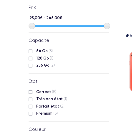
Prix
95,00€ - 246,00€
iP
Capacité
64 Go
(8)
128 Go
(1)
256 Go
(2)
État
Correct
(5)
Très bon état
(1)
Parfait état
(2)
Premium
(3)
Couleur