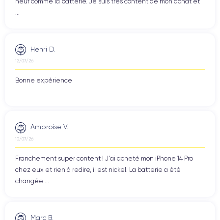
neuf comme la batterie. Je suis très content de mon achat et
...
Henri D.
12/07/26
Bonne expérience
Ambroise V.
10/07/26
Franchement super content ! J'ai acheté mon iPhone 14 Pro
chez eux et rien à redire, il est nickel. La batterie a été
changée ...
Marc B.