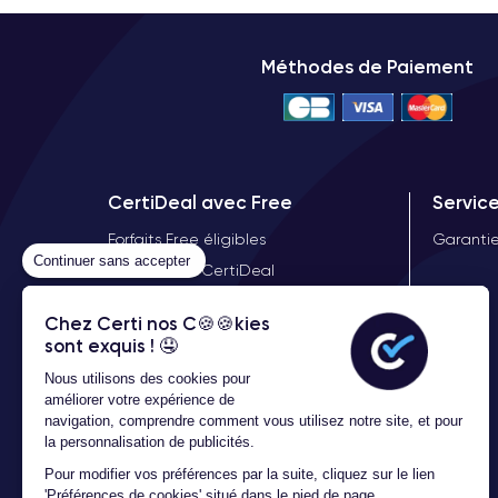
Méthodes de Paiement
CertiDeal avec Free
Servic
Forfaits Free éligibles
Garantie
Continuer sans accepter
Offre Free X CertiDeal
Démocratiser le reconditionné
Chez Certi nos C🍪🍪kies
sont exquis ! 🤤
Nous utilisons des cookies pour
améliorer votre expérience de
navigation, comprendre comment vous utilisez notre site, et pour
la personnalisation de publicités.
Pour modifier vos préférences par la suite, cliquez sur le lien
'Préférences de cookies' situé dans le pied de page.