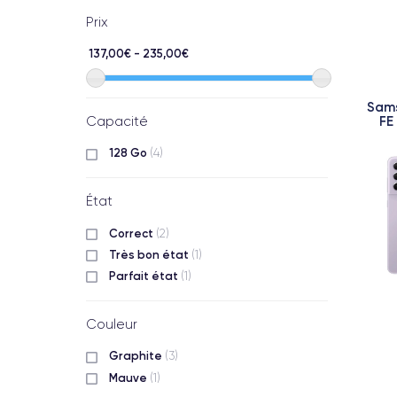
Prix
137,00€ - 235,00€
Sams
FE
Capacité
128 Go
(4)
État
Correct
(2)
Très bon état
(1)
Parfait état
(1)
Couleur
Graphite
(3)
Mauve
(1)