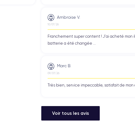
Ambroise V.
10/07/26
Franchement super content ! J'ai acheté mon iPho
batterie a été changée ...
Marc B.
09/07/26
Très bien, service impeccable, satisfait de mo
Voir tous les avis