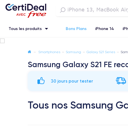
Tous les produits
Bons Plans
iPhone 14
iP
iPhone SE 3 (2022)
iPhone 12 Pro Max
iPhone 13 Pro Max
—
Smartphones
—
Samsung
—
Galaxy S21 Series
—
Sams
Samsung Galaxy S21 FE rec
Watch
30 jours pour tester
Tous nos Samsung Gal