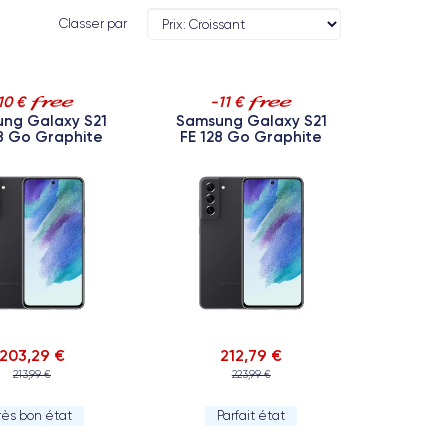
Classer par
10 €
-11 €
ng Galaxy S21
Samsung Galaxy S21
28 Go Graphite
FE 128 Go Graphite
203,29 €
212,79 €
213,99 €
223,99 €
rès bon état
Parfait état