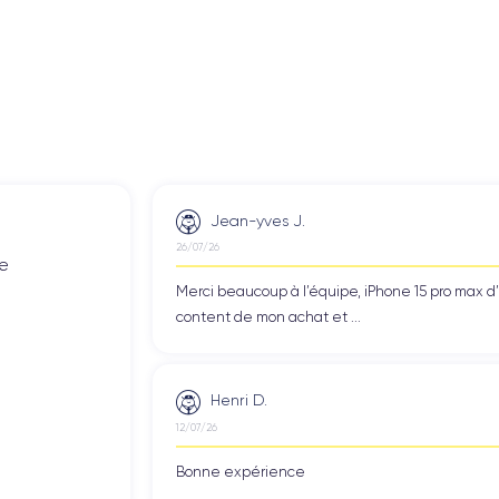
Jean-yves J.
26/07/26
de
Merci beaucoup à l’équipe, iPhone 15 pro max d
content de mon achat et ...
Henri D.
12/07/26
Bonne expérience