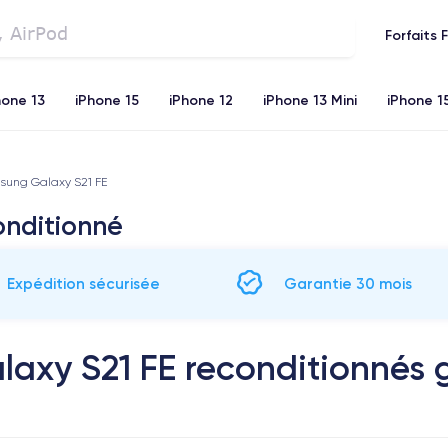
Forfaits 
hone 13
iPhone 15
iPhone 12
iPhone 13 Mini
iPhone 1
iPhone 11
iPhone 12 Pro
iPhone XR
iPhone SE 2 (20
ung Galaxy S21 FE
onditionné
Expédition sécurisée
Garantie 30 mois
axy S21 FE reconditionnés g