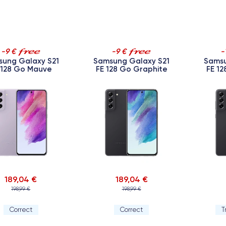
-9 €
-9 €
-
ung Galaxy S21
Samsung Galaxy S21
Samsu
 128 Go Mauve
FE 128 Go Graphite
FE 1
189,04 €
189,04 €
198,99 €
198,99 €
Correct
Correct
T