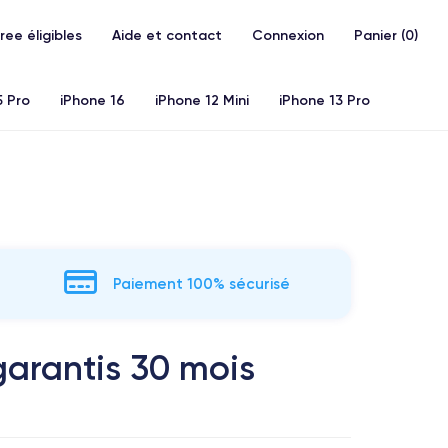
Free éligibles
Aide et contact
Connexion
Panier (
0
)
5 Pro
iPhone 16
iPhone 12 Mini
iPhone 13 Pro
20)
iPhone X
iPhone XS
iPhone 11 Pro
Airpods
Paiement 100% sécurisé
arantis 30 mois