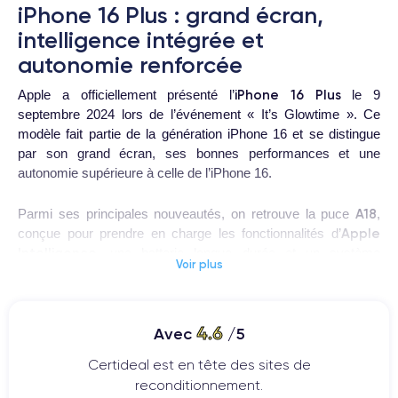
iPhone 16 Plus : grand écran,
intelligence intégrée et
autonomie renforcée
iPhone 16 Plus
Apple a officiellement présenté l’
le 9
septembre 2024 lors de l’événement « It’s Glowtime ». Ce
modèle fait partie de la génération iPhone 16 et se distingue
par son grand écran, ses bonnes performances et une
autonomie supérieure à celle de l’iPhone 16.
A18
Parmi ses principales nouveautés, on retrouve la puce
,
Apple
conçue pour prendre en charge les fonctionnalités d’
Intelligence
, une batterie longue durée et un système
Voir plus
48
avancé à double appareil photo avec capteur principal de
Mpx
.
4.6
Avec
/5
iPhone 16 Plus
Bouton Action
L’
introduit également le
Contrôle de l’appareil
personnalisable et le nouveau
Certideal est en tête des sites de
photo
, qui permet d’accéder rapidement à l’appareil photo et
reconditionnement.
de régler des fonctions comme le zoom, l’exposition, la