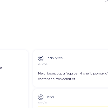
Cl
Jean-yves J.
26/07/26
de
Merci beaucoup à l’équipe, iPhone 15 pro max d
content de mon achat et ...
Henri D.
12/07/26