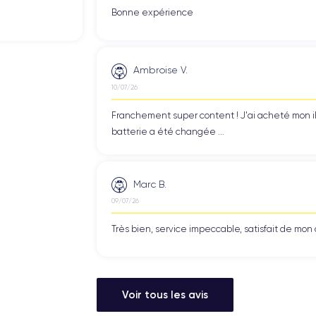
Bonne expérience
Ambroise V.
10/07/26
Franchement super content ! J'ai acheté mon iPho
batterie a été changée ...
Marc B.
09/07/26
Très bien, service impeccable, satisfait de mo
Voir tous les avis