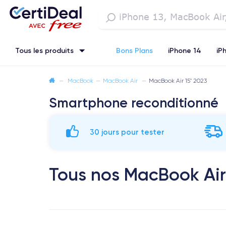
Tous les produits
Bons Plans
iPhone 14
iP
iPhone SE 3 (2022)
—
MacBook
iPhone 12 Pro Max
—
MacBook Air
—
MacBook Air 15" 2023
iPhone 13 Pro Max
Smartphone reconditionné
Watch
30 jours pour tester
Tous nos MacBook Air 