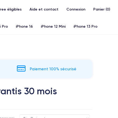
Free éligibles
Aide et contact
Connexion
Panier (
0
)
5 Pro
iPhone 16
iPhone 12 Mini
iPhone 13 Pro
20)
iPhone X
iPhone XS
iPhone 11 Pro
Airpods
Paiement 100% sécurisé
antis 30 mois