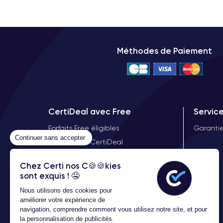
Méthodes de Paiement
CertiDeal avec Free
Servic
Forfaits Free éligibles
Garantie
Continuer sans accepter
Offre Free X CertiDeal
Démocratiser le reconditionné
Chez Certi nos C🍪🍪kies
sont exquis ! 🤤
Nous utilisons des cookies pour
améliorer votre expérience de
navigation, comprendre comment vous utilisez notre site, et pour
la personnalisation de publicités.