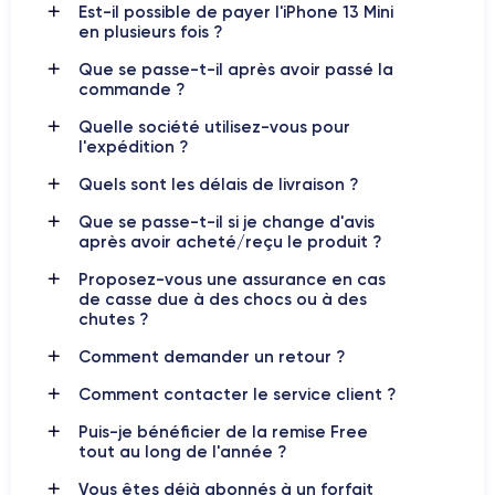
Est-il possible de payer l'iPhone 13 Mini
iPhone 13 mini
La
batterie
de l'
a été améliorée par rapport au
en plusieurs fois ?
modèle précédent, ce qui lui permet de lire des vidéos pendant
Que se passe-t-il après avoir passé la
17 heures ou d'écouter de la musique pendant 55 heures sans
commande ?
être rechargée. En outre, l'appareil prend en charge la
recharge sans fil MagSafe, qui permet de recharger le
Quelle société utilisez-vous pour
l'expédition ?
téléphone rapidement et sans fil.
Quels sont les délais de livraison ?
En résumé, l'iPhone 13 mini est un appareil puissant et
Que se passe-t-il si je change d'avis
compact, idéal pour ceux qui recherchent un téléphone de
après avoir acheté/reçu le produit ?
haute qualité facile à utiliser d'une seule main. Avec son
appareil photo perfectionné, son processeur rapide et sa
Proposez-vous une assurance en cas
batterie améliorée, l'iPhone 13 mini est une excellente option
de casse due à des chocs ou à des
chutes ?
pour les utilisateurs à la recherche d'un appareil haut de
gamme et performant.
Comment demander un retour ?
Comment contacter le service client ?
Si vous souhaitez découvrir toutes les caractéristiques de ce
smartphone, consulté la
fiche technique de l'iPhone 13 Mini.
Puis-je bénéficier de la remise Free
tout au long de l'année ?
Vous êtes déjà abonnés à un forfait