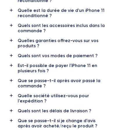
reconditionné ?
Quelle est la durée de vie d'un iPhone 11
Écran
Résolution écran
reconditionné ?
IPS LCD 6.1 pouces
1792 x 828 pixels
Quels sont les accessoires inclus dans la
commande ?
RAM
Mémoire interne
4 GO
64,128,256 GO
Quelles garanties offrez-vous sur vos
produits ?
Nom de la puce
Nombre de cœurs
Apple A13 Bionic
6
Quels sont vos modes de paiement ?
Est-il possible de payer l'iPhone 11 en
Nom GPU
Fréq. processeur
plusieurs fois ?
GPU 4 cœurs
2.65 GHz
Que se passe-t-il après avoir passé la
commande ?
Caméra
Caméra Frontale
12 MP
12 MP
Quelle société utilisez-vous pour
l'expédition ?
Résolution vidéo
Recharge rapide
4K - 3840x2160px
Oui, minimum 18W
Quels sont les délais de livraison ?
Que se passe-t-il si je change d'avis
Batterie
Dual SIM
après avoir acheté/reçu le produit ?
3046 mAh
Nano-SIM + eSIM