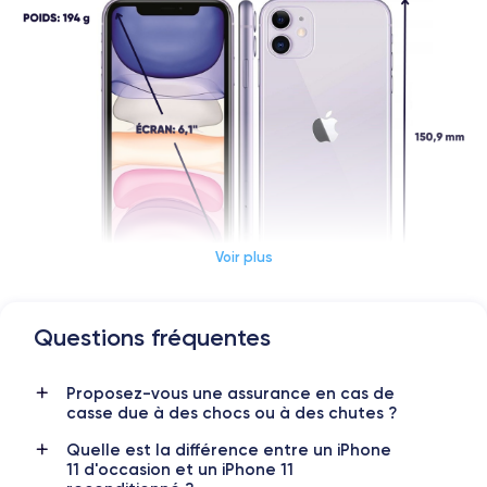
Voir plus
Questions fréquentes
Dimensions et poids iPhone 11
Proposez-vous une assurance en cas de
Date de sortie
Système exploit.
casse due à des chocs ou à des chutes ?
10/09/2019
iOS (iOS 26)
Quelle est la différence entre un iPhone
Dimensions
Poids
11 d'occasion et un iPhone 11
150x75.7x8.3 mm
194 g