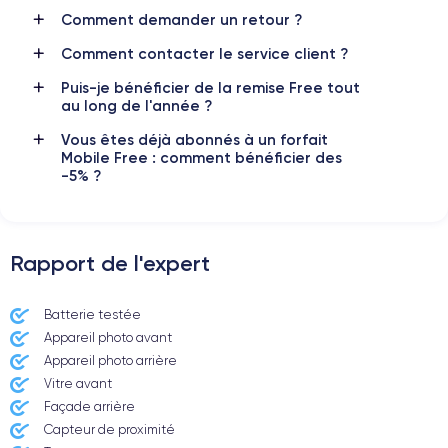
Comment demander un retour ?
Réseau mobile
Débloqué
Comment contacter le service client ?
LTE/4G
Oui, tous opérateurs
Puis-je bénéficier de la remise Free tout
Si vous souhaitez découvrir en détail les caractéristiques de ce
au long de l'année ?
smartphone, consulter la
fiche technique de l'iPhone 11.
Vous êtes déjà abonnés à un forfait
Mobile Free : comment bénéficier des
-5% ?
Rapport de l'expert
Batterie testée
Appareil photo avant
Appareil photo arrière ​
Vitre avant ​
Façade arrière
Capteur de proximité