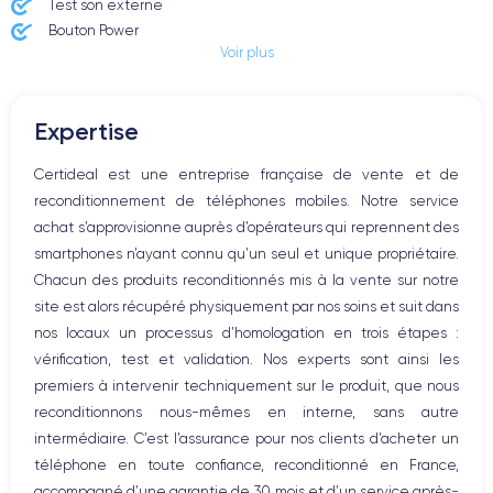
Test son externe
Bouton Power
Voir plus
Prise Jack ou Lightening
Bouton Mute
Boutons volume
Expertise
Haut parleur
Microphone
Certideal est une entreprise française de vente et de
Bouton Home
reconditionnement de téléphones mobiles. Notre service
Bluetooth
achat s’approvisionne auprès d’opérateurs qui reprennent des
WiFi
smartphones n’ayant connu qu’un seul et unique propriétaire.
Réseau
Chacun des produits reconditionnés mis à la vente sur notre
Vibreur
site est alors récupéré physiquement par nos soins et suit dans
Prise USB
nos locaux un processus d’homologation en trois étapes :
vérification, test et validation. Nos experts sont ainsi les
premiers à intervenir techniquement sur le produit, que nous
reconditionnons nous-mêmes en interne, sans autre
intermédiaire. C’est l’assurance pour nos clients d’acheter un
téléphone en toute confiance, reconditionné en France,
accompagné d’une garantie de 30 mois et d’un service après-