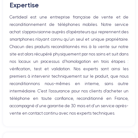
Expertise
Haut parleur
Microphone
Certideal est une entreprise française de vente et de
Bouton Home
reconditionnement de téléphones mobiles. Notre service
Bluetooth
achat s’approvisionne auprès d’opérateurs qui reprennent des
WiFi
smartphones n’ayant connu qu’un seul et unique propriétaire.
Réseau
Chacun des produits reconditionnés mis à la vente sur notre
Vibreur
site est alors récupéré physiquement par nos soins et suit dans
Prise USB
nos locaux un processus d’homologation en trois étapes :
vérification, test et validation. Nos experts sont ainsi les
premiers à intervenir techniquement sur le produit, que nous
reconditionnons nous-mêmes en interne, sans autre
intermédiaire. C’est l’assurance pour nos clients d’acheter un
téléphone en toute confiance, reconditionné en France,
accompagné d’une garantie de 30 mois et d’un service après-
vente en contact continu avec nos experts techniques.