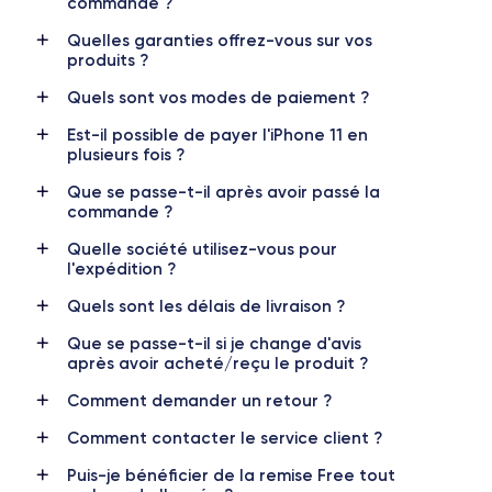
commande ?
RAM
Mémoire interne
4 GO
64,128,256 GO
Quelles garanties offrez-vous sur vos
produits ?
Nom de la puce
Nombre de cœurs
Apple A13 Bionic
6
Quels sont vos modes de paiement ?
Est-il possible de payer l'iPhone 11 en
Nom GPU
Fréq. processeur
plusieurs fois ?
GPU 4 cœurs
2.65 GHz
Que se passe-t-il après avoir passé la
commande ?
Caméra
Caméra Frontale
12 MP
12 MP
Quelle société utilisez-vous pour
l'expédition ?
Résolution vidéo
Recharge rapide
4K - 3840x2160px
Oui, minimum 18W
Quels sont les délais de livraison ?
Que se passe-t-il si je change d'avis
Batterie
Dual SIM
après avoir acheté/reçu le produit ?
3046 mAh
Nano-SIM + eSIM
Comment demander un retour ?
Réseau mobile
Débloqué
Comment contacter le service client ?
LTE/4G
Oui, tous opérateurs
Puis-je bénéficier de la remise Free tout
Si vous souhaitez découvrir en détail les caractéristiques de ce