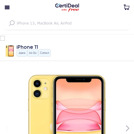
iPhone 11
Jaune
64 Go
Correct