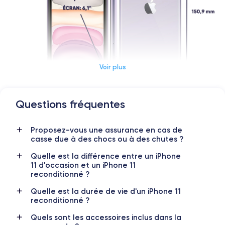
Voir plus
Questions fréquentes
Dimensions et poids iPhone 11
Proposez-vous une assurance en cas de
Date de sortie
Système exploit.
casse due à des chocs ou à des chutes ?
10/09/2019
iOS (iOS 26)
Quelle est la différence entre un iPhone
Dimensions
Poids
11 d'occasion et un iPhone 11
150x75.7x8.3 mm
194 g
reconditionné ?
Quelle est la durée de vie d'un iPhone 11
Écran
Résolution écran
reconditionné ?
IPS LCD 6.1 pouces
1792 x 828 pixels
Quels sont les accessoires inclus dans la