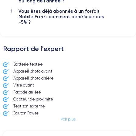
au long de l'année ?
smartphone, consulter la
fiche technique de l'iPhone 11.
Vous êtes déjà abonnés à un forfait
Mobile Free : comment bénéficier des
-5% ?
Rapport de l'expert
Batterie testée
Appareil photo avant
Appareil photo arrière ​
Vitre avant ​
Façade arrière
Capteur de proximité
Test son externe
Bouton Power
Voir plus
Prise Jack ou Lightening
Bouton Mute
Boutons volume