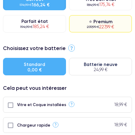
166,24 €
175,74 €
174,99 €
184,99 €
Parfait état
⭐ Premium
185,24 €
227,99 €
194,99 €
239,99 €
⭐ Premium
Choisissez votre batterie
?
● Écran : Pièce d'origine Apple. Qualité Impeccable.
● Batterie : usage intensif.
Standard
Batterie neuve
0,00 €
24,99 €
● Seuls 5% de nos téléphones ont un grade Premium.
Cela peut vous intéresser
18,99 €
?
Vitre et Coque installées
18,99 €
?
Chargeur rapide