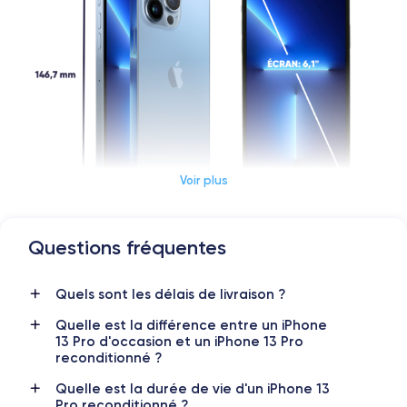
Voir plus
Questions fréquentes
Dimensions et poids iPhone 13 Pro
Quels sont les délais de livraison ?
Date de sortie
Système exploitation
14/09/2021
iOS (iOS 26)
Quelle est la différence entre un iPhone
13 Pro d'occasion et un iPhone 13 Pro
Dimensions
Poids
reconditionné ?
146.7 × 71.5 × 7.65 mm
203 g
Quelle est la durée de vie d'un iPhone 13
Pro reconditionné ?