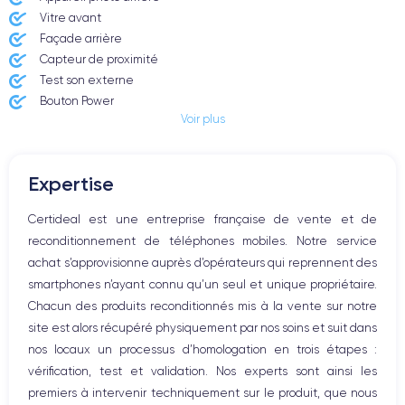
Vitre avant ​
Façade arrière
Capteur de proximité
Test son externe
Bouton Power
Voir plus
Prise Jack ou Lightening
Bouton Mute
Boutons volume
Expertise
Haut parleur
Microphone
Certideal est une entreprise française de vente et de
Bouton Home
reconditionnement de téléphones mobiles. Notre service
Bluetooth
achat s’approvisionne auprès d’opérateurs qui reprennent des
WiFi
smartphones n’ayant connu qu’un seul et unique propriétaire.
Réseau
Chacun des produits reconditionnés mis à la vente sur notre
Vibreur
site est alors récupéré physiquement par nos soins et suit dans
Prise USB
nos locaux un processus d’homologation en trois étapes :
vérification, test et validation. Nos experts sont ainsi les
premiers à intervenir techniquement sur le produit, que nous