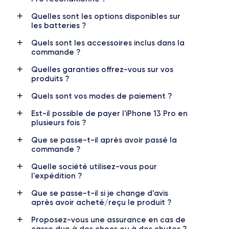
Écran
Résolution écran
OLED 6.1 pouces
2532 x 1170 pixels
Quelles sont les options disponibles sur
les batteries ?
RAM
Memoire interne
Quels sont les accessoires inclus dans la
6 Go
128, 256 ,512 et 1000 Go
commande ?
Nom de la puce
Nombre de cœurs
Quelles garanties offrez-vous sur vos
Puce A15 Bionic
6
produits ?
Quels sont vos modes de paiement ?
Nom GPU
Fréq. processeur
GPU 5 cœurs
3.22 GHz
Est-il possible de payer l'iPhone 13 Pro en
plusieurs fois ?
Caméra Principale
Caméra Frontale
Que se passe-t-il après avoir passé la
12 Mpx
12 Mpx
commande ?
Résolution vidéo
Recharge rapide
Quelle société utilisez-vous pour
4K - 3840 x 2160 px
Oui, 20W
l'expédition ?
Que se passe-t-il si je change d'avis
Batterie
Type de SIM
après avoir acheté/reçu le produit ?
3125 mAh
Nano-SIM + eSIM
Proposez-vous une assurance en cas de
Réseau mobile
Débloqué
casse due à des chocs ou à des chutes ?