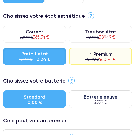
Choisissez votre état esthétique
?
Correct
Très bon état
365,74 €
389,49 €
384,99 €
409,99 €
Parfait état
⭐ Premium
413,24 €
460,74 €
434,99 €
484,99 €
⭐ Premium
Choisissez votre batterie
?
● Écran : Pièce d'origine Apple. Qualité Impeccable.
● Batterie : usage intensif.
Standard
Batterie neuve
0,00 €
29,99 €
● Seuls 5% de nos téléphones ont un grade Premium.
Cela peut vous intéresser