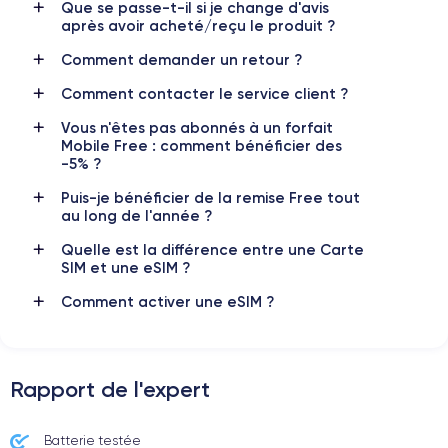
Que se passe-t-il si je change d'avis
4325 mAh
eSIM
après avoir acheté/reçu le produit ?
Réseau mobile
Débloqué
Comment demander un retour ?
5G
Oui, tous opérateurs
Comment contacter le service client ?
Pour découvrir en détail les caractéristiques de ce smartphone,
Vous n'êtes pas abonnés à un forfait
vous pouvez consulter la
fiche technique de l'iPhone 14 Plus.
Mobile Free : comment bénéficier des
-5% ?
Puis-je bénéficier de la remise Free tout
au long de l'année ?
Quelle est la différence entre une Carte
SIM et une eSIM ?
Comment activer une eSIM ?
Rapport de l'expert
Batterie testée