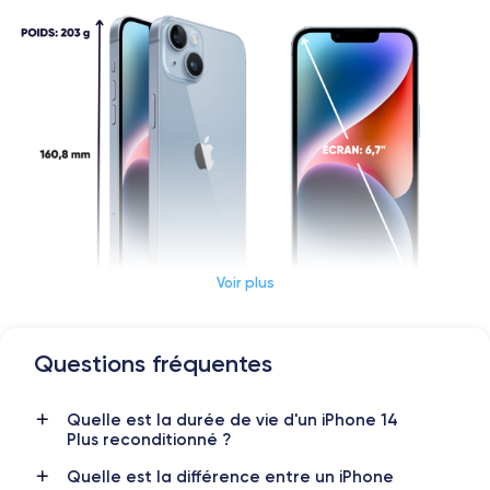
Voir plus
Questions fréquentes
Dimensions et poids iPhone 14 Plus
Quelle est la durée de vie d'un iPhone 14
Date de sortie
Système exploitation
Plus reconditionné ?
7/09/2022
iOS (iOS 26)
Quelle est la différence entre un iPhone