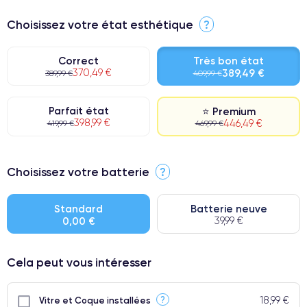
Choisissez votre état esthétique
?
Correct
Très bon état
370,49 €
389,49 €
389,99 €
409,99 €
Parfait état
⭐ Premium
398,99 €
446,49 €
419,99 €
469,99 €
⭐ Premium
Choisissez votre batterie
?
● Écran : Pièce d'origine Apple. Qualité Impeccable.
● Batterie : usage intensif.
Standard
Batterie neuve
0,00 €
39,99 €
● Seuls 5% de nos téléphones ont un grade Premium.
Cela peut vous intéresser
18,99 €
?
Vitre et Coque installées