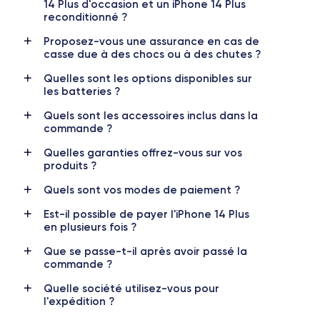
Dimensions
Poids
14 Plus d'occasion et un iPhone 14 Plus
160.8×78.1×7.8 mm
203 g
reconditionné ?
Proposez-vous une assurance en cas de
Écran
Résolution écran
casse due à des chocs ou à des chutes ?
OLED 6.7 pouces
2778 x 1284 pixels
Quelles sont les options disponibles sur
les batteries ?
RAM
Memoire interne
6 Go
128,256 ,512, Go
Quels sont les accessoires inclus dans la
commande ?
Nom CPU
Nombre de cœurs
Apple A15 Bionic
6
Quelles garanties offrez-vous sur vos
produits ?
Nom GPU
Fréq. processeur
Quels sont vos modes de paiement ?
GPU 5-core
3.22 GHz
Est-il possible de payer l'iPhone 14 Plus
en plusieurs fois ?
Caméra Principale
Caméra Frontale
12 Mpx
12 Mpx
Que se passe-t-il après avoir passé la
commande ?
Résolution vidéo
Recharge rapide
4K - 3840 x 2160 px
Oui, 20W
Quelle société utilisez-vous pour
l'expédition ?
Batterie
Type de SIM