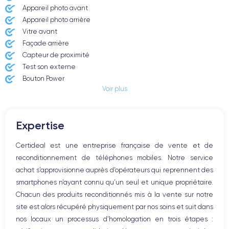
Appareil photo avant
Appareil photo arrière ​
Vitre avant ​
Façade arrière
Capteur de proximité
Test son externe
Bouton Power
Voir plus
Prise Jack ou Lightening
Bouton Mute
Boutons volume
Expertise
Haut parleur
Microphone
Certideal est une entreprise française de vente et de
Bouton Home
reconditionnement de téléphones mobiles. Notre service
Bluetooth
achat s’approvisionne auprès d’opérateurs qui reprennent des
WiFi
smartphones n’ayant connu qu’un seul et unique propriétaire.
Réseau
Chacun des produits reconditionnés mis à la vente sur notre
Vibreur
site est alors récupéré physiquement par nos soins et suit dans
Prise USB
nos locaux un processus d’homologation en trois étapes :