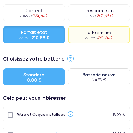
Correct
Très bon état
194,74 €
201,39 €
204,99 €
211,99 €
Parfait état
⭐ Premium
210,89 €
261,24 €
221,99 €
274,99 €
⭐ Premium
Choisissez votre batterie
?
● Écran : Pièce d'origine Apple. Qualité Impeccable.
● Batterie : usage intensif.
Standard
Batterie neuve
0,00 €
24,99 €
● Seuls 5% de nos téléphones ont un grade Premium.
Cela peut vous intéresser
18,99 €
?
Vitre et Coque installées