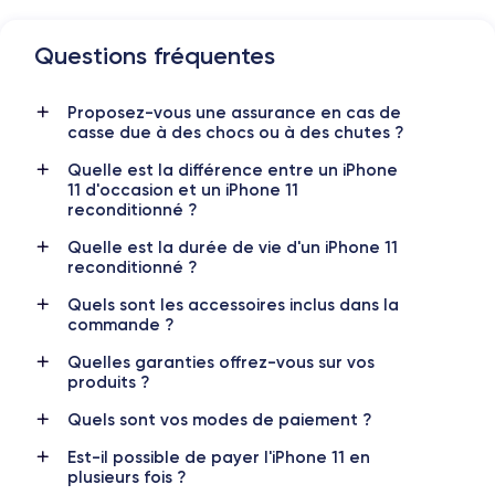
Questions fréquentes
Dimensions et poids iPhone 11
Proposez-vous une assurance en cas de
Date de sortie
Système exploit.
casse due à des chocs ou à des chutes ?
10/09/2019
iOS (iOS 26)
Quelle est la différence entre un iPhone
Dimensions
Poids
11 d'occasion et un iPhone 11
150x75.7x8.3 mm
194 g
reconditionné ?
Quelle est la durée de vie d'un iPhone 11
Écran
Résolution écran
reconditionné ?
IPS LCD 6.1 pouces
1792 x 828 pixels
Quels sont les accessoires inclus dans la
commande ?
RAM
Mémoire interne
4 GO
64,128,256 GO
Quelles garanties offrez-vous sur vos
produits ?
Nom de la puce
Nombre de cœurs
Apple A13 Bionic
6
Quels sont vos modes de paiement ?
Est-il possible de payer l'iPhone 11 en
Nom GPU
Fréq. processeur
plusieurs fois ?
GPU 4 cœurs
2.65 GHz