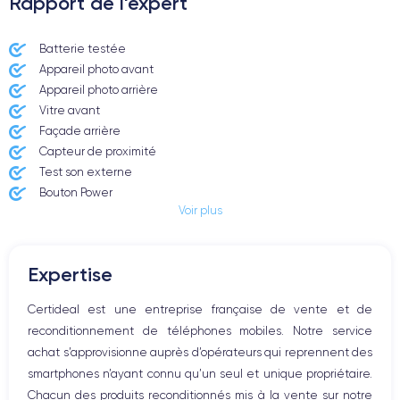
Rapport de l'expert
Batterie testée
Appareil photo avant
Appareil photo arrière ​
Vitre avant ​
Façade arrière
Capteur de proximité
Test son externe
Bouton Power
Voir plus
Prise Jack ou Lightening
Bouton Mute
Boutons volume
Expertise
Haut parleur
Microphone
Certideal est une entreprise française de vente et de
Bouton Home
reconditionnement de téléphones mobiles. Notre service
Bluetooth
achat s’approvisionne auprès d’opérateurs qui reprennent des
WiFi
smartphones n’ayant connu qu’un seul et unique propriétaire.
Réseau
Chacun des produits reconditionnés mis à la vente sur notre
Vibreur