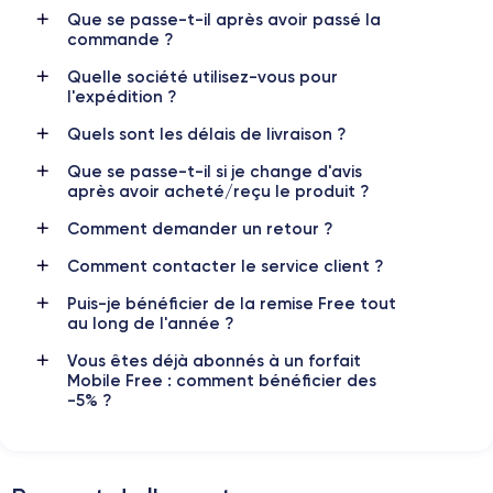
Que se passe-t-il après avoir passé la
commande ?
Caméra
Caméra Frontale
12 MP
12 MP
Quelle société utilisez-vous pour
l'expédition ?
Résolution vidéo
Recharge rapide
4K - 3840x2160px
Oui, minimum 18W
Quels sont les délais de livraison ?
Que se passe-t-il si je change d'avis
Batterie
Dual SIM
après avoir acheté/reçu le produit ?
3046 mAh
Nano-SIM + eSIM
Comment demander un retour ?
Réseau mobile
Débloqué
Comment contacter le service client ?
LTE/4G
Oui, tous opérateurs
Puis-je bénéficier de la remise Free tout
Si vous souhaitez découvrir en détail les caractéristiques de ce
au long de l'année ?
smartphone, consulter la
fiche technique de l'iPhone 11.
Vous êtes déjà abonnés à un forfait
Mobile Free : comment bénéficier des
-5% ?