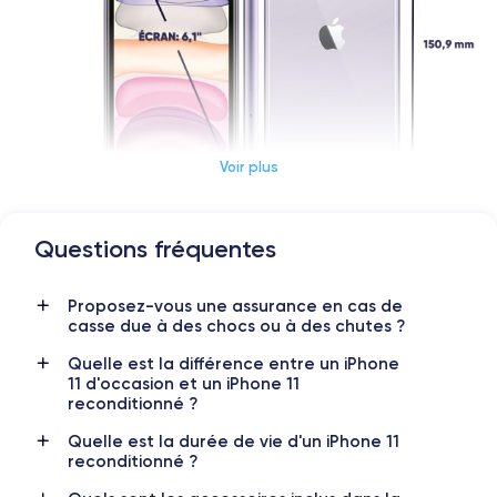
Voir plus
Questions fréquentes
Dimensions et poids iPhone 11
Proposez-vous une assurance en cas de
Date de sortie
Système exploit.
casse due à des chocs ou à des chutes ?
10/09/2019
iOS (iOS 26)
Quelle est la différence entre un iPhone
Dimensions
Poids
11 d'occasion et un iPhone 11
150x75.7x8.3 mm
194 g
reconditionné ?
Quelle est la durée de vie d'un iPhone 11
Écran
Résolution écran
reconditionné ?
IPS LCD 6.1 pouces
1792 x 828 pixels