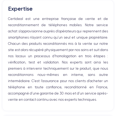
Boutons volume
Expertise
Haut parleur
Microphone
Certideal est une entreprise française de vente et de
Bouton Home
reconditionnement de téléphones mobiles. Notre service
Bluetooth
achat s’approvisionne auprès d’opérateurs qui reprennent des
WiFi
smartphones n’ayant connu qu’un seul et unique propriétaire.
Réseau
Chacun des produits reconditionnés mis à la vente sur notre
Vibreur
site est alors récupéré physiquement par nos soins et suit dans
Prise USB
nos locaux un processus d’homologation en trois étapes :
vérification, test et validation. Nos experts sont ainsi les
premiers à intervenir techniquement sur le produit, que nous
reconditionnons nous-mêmes en interne, sans autre
intermédiaire. C’est l’assurance pour nos clients d’acheter un
téléphone en toute confiance, reconditionné en France,
accompagné d’une garantie de 30 mois et d’un service après-
vente en contact continu avec nos experts techniques.