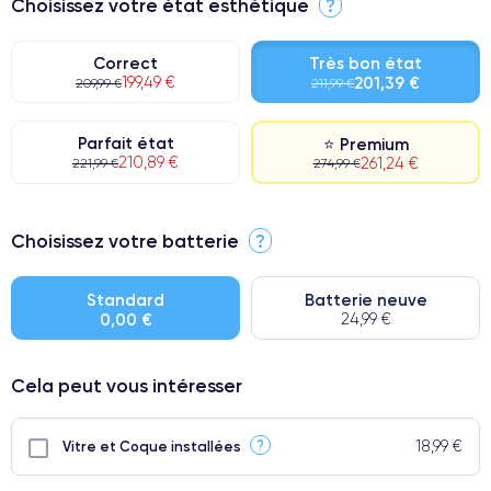
Choisissez votre état esthétique
?
Correct
Très bon état
199,49 €
201,39 €
209,99 €
211,99 €
Parfait état
⭐ Premium
210,89 €
261,24 €
221,99 €
274,99 €
⭐ Premium
Choisissez votre batterie
?
● Écran : Pièce d'origine Apple. Qualité Impeccable.
● Batterie : usage intensif.
Standard
Batterie neuve
0,00 €
24,99 €
● Seuls 5% de nos téléphones ont un grade Premium.
Cela peut vous intéresser
18,99 €
?
Vitre et Coque installées