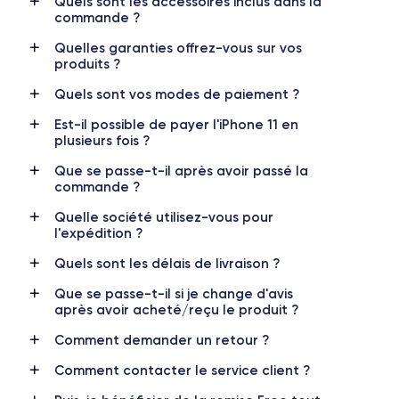
Quels sont les accessoires inclus dans la
commande ?
RAM
Mémoire interne
4 GO
64,128,256 GO
Quelles garanties offrez-vous sur vos
produits ?
Nom de la puce
Nombre de cœurs
Apple A13 Bionic
6
Quels sont vos modes de paiement ?
Est-il possible de payer l'iPhone 11 en
Nom GPU
Fréq. processeur
plusieurs fois ?
GPU 4 cœurs
2.65 GHz
Que se passe-t-il après avoir passé la
commande ?
Caméra
Caméra Frontale
12 MP
12 MP
Quelle société utilisez-vous pour
l'expédition ?
Résolution vidéo
Recharge rapide
4K - 3840x2160px
Oui, minimum 18W
Quels sont les délais de livraison ?
Que se passe-t-il si je change d'avis
Batterie
Dual SIM
après avoir acheté/reçu le produit ?
3046 mAh
Nano-SIM + eSIM
Comment demander un retour ?
Réseau mobile
Débloqué
Comment contacter le service client ?
LTE/4G
Oui, tous opérateurs