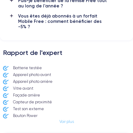
Puis-je bénéficier de la remise Free tout
Si vous souhaitez découvrir en détail les caractéristiques de ce
au long de l'année ?
smartphone, consulter la
fiche technique de l'iPhone 11.
Vous êtes déjà abonnés à un forfait
Mobile Free : comment bénéficier des
-5% ?
Rapport de l'expert
Batterie testée
Appareil photo avant
Appareil photo arrière ​
Vitre avant ​
Façade arrière
Capteur de proximité
Test son externe
Bouton Power
Voir plus
Prise Jack ou Lightening
Bouton Mute