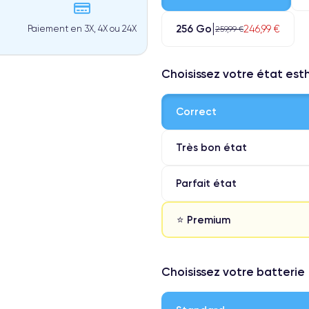
256 Go
246,99 €
Paiement en 3X, 4X ou 24X
259,99 €
Choisissez votre état es
Correct
Très bon état
Parfait état
⭐ Premium
⭐ Premium
Choisissez votre batterie
● Écran : Pièce d'origine Apple. 
● Batterie : usage intensif.