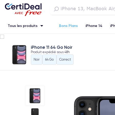
Tous les produits
Bons Plans
iPhone 14
iP
iPhone SE 3 (2022)
iPhone 12 Pro Max
iPhone 13 Pro Max
iPhone 11 64 Go Noir
Produit expédié sous
48h
Watch
Noir
64 Go
Correct