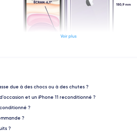
Voir plus
Dimensions et poids iPhone 11
Système exploit.
iOS (iOS 26)
sse due à des chocs ou à des chutes ?
 d'occasion et un iPhone 11 reconditionné ?
Poids
194 g
econditionné ?
 commande ?
Résolution écran
1792 x 828 pixels
its ?