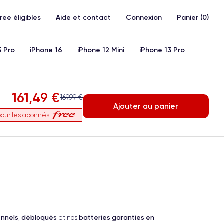
Free éligibles
Aide et contact
Connexion
Panier (
0
)
5 Pro
iPhone 16
iPhone 12 Mini
iPhone 13 Pro
20)
iPhone X
iPhone XS
iPhone 11 Pro
Airpods
161,49 €
169,99 €
Ajouter au panier
our les abonnés
onnels
débloqués
batteries garanties en
,
et nos