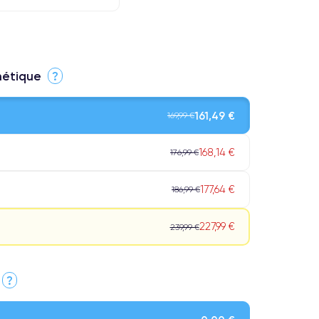
thétique
?
161,49 €
169,99 €
168,14 €
176,99 €
177,64 €
186,99 €
227,99 €
239,99 €
?
Qualité Impeccable.