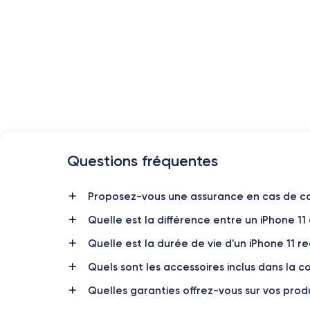
Questions fréquentes
Date de sortie
10/09/2019
Proposez-vous une assurance en cas de ca
Quelle est la différence entre un iPhone 11
Dimensions
150x75.7x8.3 mm
Quelle est la durée de vie d'un iPhone 11 r
Quels sont les accessoires inclus dans la
Écran
IPS LCD 6.1 pouces
Quelles garanties offrez-vous sur vos produ