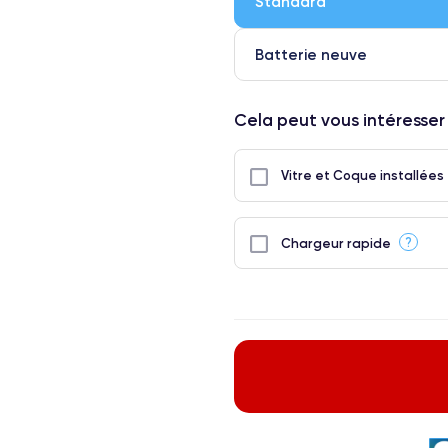
Standard
● Seuls 5% de nos téléphones on
Batterie neuve
Cela peut vous intéresser
Vitre et Coque installées
?
Chargeur rapide