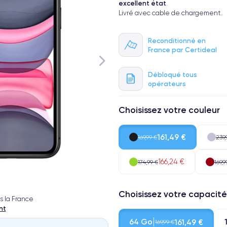
excellent état
.
Livré avec cable de chargement.
Reconditionné en
France par Certideal
Débloqué tous
opérateurs
Choisissez votre couleur
161,49 €
169,99 €
239,
166,24 €
174,99 €
169,9
Choisissez votre capacité
s la France
nt
64 Go
161,49 €
169,99 €