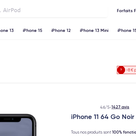
Forfaits 
hone 13
iPhone 15
iPhone 12
iPhone 13 Mini
iPhone 1
iPhone 11
iPhone 12 Pro
iPhone XR
iPhone SE 2 (20
-8 €
p
1427 avis
4.6/5
-
iPhone 11 64 Go Noir
100% foncti
Tous nos produits sont