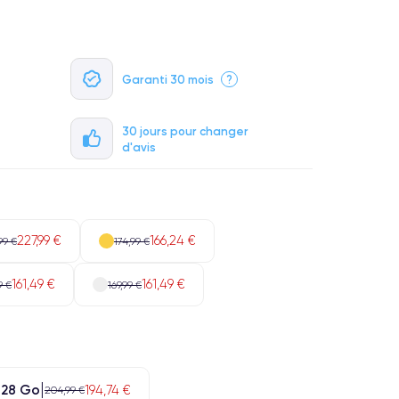
Garanti 30 mois
?
30 jours pour changer
d'avis
227,99 €
166,24 €
99 €
174,99 €
161,49 €
161,49 €
9 €
169,99 €
128 Go
194,74 €
204,99 €