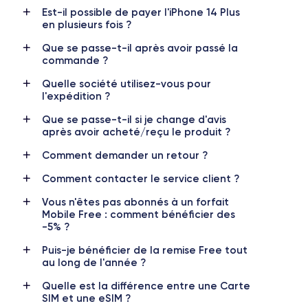
Est-il possible de payer l'iPhone 14 Plus
en plusieurs fois ?
Caméra Principale
Caméra Frontale
12 Mpx
12 Mpx
Que se passe-t-il après avoir passé la
commande ?
Résolution vidéo
Recharge rapide
4K - 3840 x 2160 px
Oui, 20W
Quelle société utilisez-vous pour
l'expédition ?
Batterie
Type de SIM
Que se passe-t-il si je change d'avis
4325 mAh
eSIM
après avoir acheté/reçu le produit ?
Réseau mobile
Débloqué
Comment demander un retour ?
5G
Oui, tous opérateurs
Comment contacter le service client ?
Pour découvrir en détail les caractéristiques de ce smartphone,
Vous n'êtes pas abonnés à un forfait
vous pouvez consulter la
fiche technique de l'iPhone 14 Plus.
Mobile Free : comment bénéficier des
-5% ?
Puis-je bénéficier de la remise Free tout
au long de l'année ?
Quelle est la différence entre une Carte
SIM et une eSIM ?