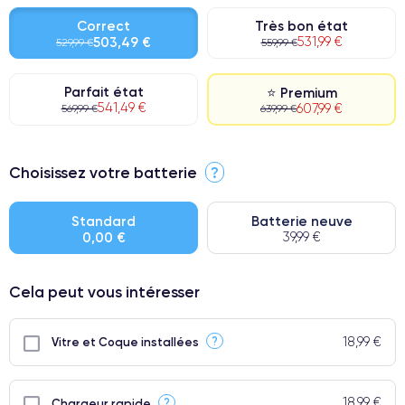
Correct
Très bon état
503,49 €
531,99 €
529,99 €
559,99 €
Parfait état
⭐ Premium
541,49 €
607,99 €
569,99 €
639,99 €
⭐ Premium
Choisissez votre batterie
?
● Écran : Pièce d'origine Apple. Qualité Impeccable.
● Batterie : usage intensif.
Standard
Batterie neuve
0,00 €
39,99 €
● Seuls 5% de nos téléphones ont un grade Premium.
Cela peut vous intéresser
18,99 €
?
Vitre et Coque installées
18,99 €
?
Chargeur rapide