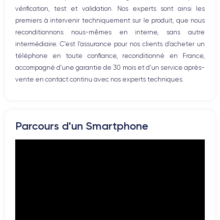
vérification, test et validation. Nos experts sont ainsi les
Résolution vidéo
Recharge rapide
4K - 3840 x 2160 px
Oui, 20W
premiers à intervenir techniquement sur le produit, que nous
reconditionnons nous-mêmes en interne, sans autre
Batterie
Type de SIM
intermédiaire. C’est l’assurance pour nos clients d’acheter un
3200 mAh
eSIM
téléphone en toute confiance, reconditionné en France,
accompagné d’une garantie de 30 mois et d’un service après-
Réseau mobile
Débloqué
vente en contact continu avec nos experts techniques.
5G
Oui, tous opérateurs
Pour découvrir en détail les caractéristiques de ce smartphone,
vous pouvez consulter la
fiche technique de l'iPhone 14 Pro.
Parcours d'un Smartphone