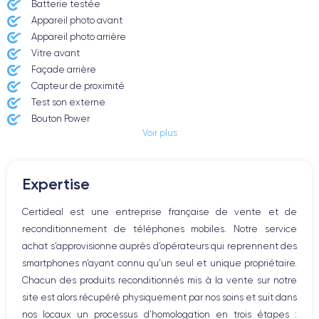
Batterie testée
Appareil photo avant
Date de sortie
Système exploitation
7/09/2022
iOS (iOS 26)
Appareil photo arrière ​
Vitre avant ​
Dimensions
Poids
Façade arrière
147.5×71.5×7.85 mm
206 g
Capteur de proximité
Test son externe
Écran
Résolution écran
Bouton Power
OLED 6.1 pouces
2556 x 1179 pixels
Voir plus
Prise Jack ou Lightening
Bouton Mute
RAM
Mémoire interne
Boutons volume
6 Go
128,256 ,512, 1000 Go
Expertise
Haut parleur
Nom CPU
Nombre de cœurs
Microphone
Certideal est une entreprise française de vente et de
Apple A16 Bionic
6
Bouton Home
reconditionnement de téléphones mobiles. Notre service
Bluetooth
Nom GPU
Fréq. processeur
achat s’approvisionne auprès d’opérateurs qui reprennent des
WiFi
GPU 5-core
3.46 GHz
smartphones n’ayant connu qu’un seul et unique propriétaire.
Réseau
Chacun des produits reconditionnés mis à la vente sur notre
Vibreur
Caméra Principale
Caméra Frontale
site est alors récupéré physiquement par nos soins et suit dans
Prise USB
48 Mpx
12 Mpx
nos locaux un processus d’homologation en trois étapes :