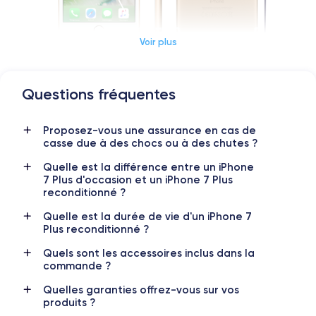
Voir plus
Questions fréquentes
Dimensions et poids iPhone 7 Plus
Proposez-vous une assurance en cas de
Date de sortie
Système exploit.
casse due à des chocs ou à des chutes ?
07/09/2016
iOS (iOS 15)
Quelle est la différence entre un iPhone
Dimensions
Poids
7 Plus d'occasion et un iPhone 7 Plus
158.2×77.9×7.3 mm
188 g
reconditionné ?
Quelle est la durée de vie d'un iPhone 7
Écran
Résolution écran
Plus reconditionné ?
IPS LCD 5.5 pouces
1920 x 1080 pixels
Quels sont les accessoires inclus dans la
commande ?
RAM
Mémoire interne
3 GO
32,128,256 GO
Quelles garanties offrez-vous sur vos
produits ?
Nom de la puce
Nombre de cœurs