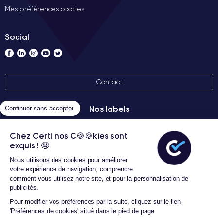
Mes préférences cookies
Social
Contact
Nos labels
Continuer sans accepter
Chez Certi nos C🍪🍪kies sont
exquis ! 🤤
Nous utilisons des cookies pour améliorer
votre expérience de navigation, comprendre
comment vous utilisez notre site, et pour la personnalisation de
publicités.
Conditions générales d'utilisation
Certideal © 2026 Tous droits
Pour modifier vos préférences par la suite, cliquez sur le lien
réservés
'Préférences de cookies' situé dans le pied de page.
-5% avec l'avantage FREE