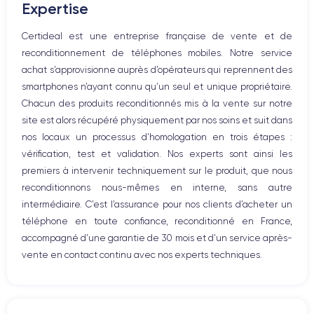
Expertise
Haut parleur
Microphone
Certideal est une entreprise française de vente et de
Bouton Home
reconditionnement de téléphones mobiles. Notre service
Bluetooth
achat s’approvisionne auprès d’opérateurs qui reprennent des
WiFi
smartphones n’ayant connu qu’un seul et unique propriétaire.
Réseau
Chacun des produits reconditionnés mis à la vente sur notre
Vibreur
site est alors récupéré physiquement par nos soins et suit dans
Prise USB
nos locaux un processus d’homologation en trois étapes :
vérification, test et validation. Nos experts sont ainsi les
premiers à intervenir techniquement sur le produit, que nous
reconditionnons nous-mêmes en interne, sans autre
intermédiaire. C’est l’assurance pour nos clients d’acheter un
téléphone en toute confiance, reconditionné en France,
accompagné d’une garantie de 30 mois et d’un service après-
vente en contact continu avec nos experts techniques.