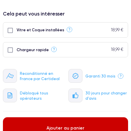
⭐ Premium
Cela peut vous intéresser
● Écran : Pièce d'origine Apple. Qualité Impeccable.
● Batterie : usage intensif.
18,99 €
?
Vitre et Coque installées
● Seuls 5% de nos téléphones ont un grade Premium.
18,99 €
?
Chargeur rapide
Reconditionné en
Garanti 30 mois
?
France par Certideal
Débloqué tous
30 jours pour changer
opérateurs
d'avis
Ajouter au panier