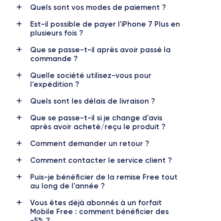
Apple A10 Fusion
4
Quels sont vos modes de paiement ?
Est-il possible de payer l'iPhone 7 Plus en
Nom GPU
Fréq. processeur
plusieurs fois ?
PowerVR GT7600 GPU
2.23 GHz
Que se passe-t-il après avoir passé la
commande ?
Caméra
Caméra Frontale
12 MP
7 MP
Quelle société utilisez-vous pour
l'expédition ?
Résolution vidéo
Recharge rapide
4K - 3840x2160px
Non
Quels sont les délais de livraison ?
Que se passe-t-il si je change d'avis
Batterie
Dual SIM
après avoir acheté/reçu le produit ?
2900 mAh
Non
Comment demander un retour ?
Réseau mobile
Débloqué
Comment contacter le service client ?
LTE/4G
Oui, tous opérateurs
Puis-je bénéficier de la remise Free tout
Pour en savoir plus, vous pouvez consulter la
fiche technique de
au long de l'année ?
l'iPhone 7 Plus.
Vous êtes déjà abonnés à un forfait
Mobile Free : comment bénéficier des
-5% ?