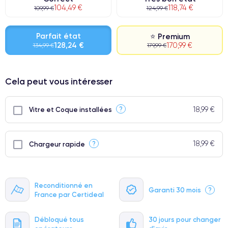
104,49 €
118,74 €
109,99 €
124,99 €
Parfait état
⭐ Premium
128,24 €
170,99 €
134,99 €
179,99 €
⭐ Premium
Cela peut vous intéresser
● Écran : Pièce d'origine Apple. Qualité Impeccable.
● Batterie : usage intensif.
18,99 €
?
Vitre et Coque installées
● Seuls 5% de nos téléphones ont un grade Premium.
18,99 €
?
Chargeur rapide
Reconditionné en
Garanti 30 mois
?
France par Certideal
Débloqué tous
30 jours pour changer