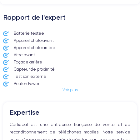
Rapport de l'expert
Batterie testée
Appareil photo avant
Appareil photo arrière ​
Vitre avant ​
Façade arrière
Capteur de proximité
Test son externe
Bouton Power
Voir plus
Prise Jack ou Lightening
Bouton Mute
Boutons volume
Expertise
Haut parleur
Microphone
Certideal est une entreprise française de vente et de
Bouton Home
reconditionnement de téléphones mobiles. Notre service
Bluetooth
achat s’approvisionne auprès d’opérateurs qui reprennent des