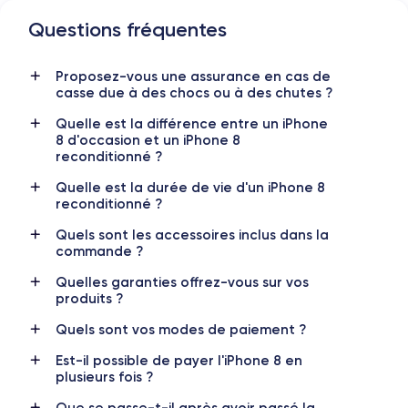
Questions fréquentes
Dimensions et poids iPhone 8
Proposez-vous une assurance en cas de
Date de sortie
Système exploit.
casse due à des chocs ou à des chutes ?
12/09/2017
iOS (iOS 16)
Quelle est la différence entre un iPhone
Dimensions
Poids
8 d'occasion et un iPhone 8
138.4×67.3×7.3 mm
148 g
reconditionné ?
Quelle est la durée de vie d'un iPhone 8
Écran
Résolution écran
reconditionné ?
IPS LCD 4.7 pouces
1334 x 750 pixels
Quels sont les accessoires inclus dans la
commande ?
RAM
Mémoire interne
2 GO
64,128,256 GO
Quelles garanties offrez-vous sur vos
produits ?
Nom de la puce
Nombre de cœurs
Apple A11 Bionic
6
Quels sont vos modes de paiement ?
Est-il possible de payer l'iPhone 8 en
Nom GPU
Fréq. processeur
plusieurs fois ?
Apple GPU (3-Core)
2.06 GHz
Que se passe-t-il après avoir passé la