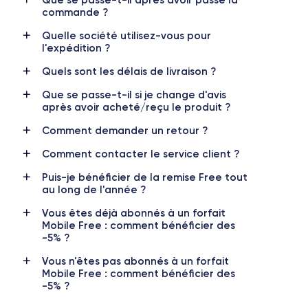
commande ?
Caméra
Caméra Frontale
12 MP
7 MP
Quelle société utilisez-vous pour
l'expédition ?
Résolution vidéo
Recharge rapide
4K - 3840x2160px
Oui, minimum 18W
Quels sont les délais de livraison ?
Que se passe-t-il si je change d'avis
Batterie
Dual SIM
après avoir acheté/reçu le produit ?
1821 mAh
Non
Comment demander un retour ?
Réseau mobile
Débloqué
Comment contacter le service client ?
LTE/4G
Oui, tous opérateurs
Puis-je bénéficier de la remise Free tout
Si vous souhaitez découvrir toutes les caractéristiques, consulter
au long de l'année ?
la
fiche technique de l'iPhone 8.
Vous êtes déjà abonnés à un forfait
Mobile Free : comment bénéficier des
-5% ?
Vous n'êtes pas abonnés à un forfait
Mobile Free : comment bénéficier des
-5% ?