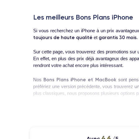
Les meilleurs Bons Plans iPhone
Si vous recherchez un iPhone à un prix avantageux
toujours de haute qualité
garantis 30 mois
et
.
Sur cette page, vous trouverez des promotions sur u
En effet, en plus des prix déjà avantageux des appa
rendront votre achat encore plus intéressant.
Bons Plans iPhone et MacBook
Nos
sont pensé
u
préfériez une version précédente, vous trouverez
plus classiques, nous proposons plusieurs options pa
Pourquoi acheter un iPhone recon
Bons Plans iPhone
Notre page de
vous propose 
smartphones
si spéciaux ?
4.6
Avec
/5