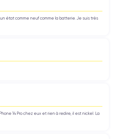
le a été soigneusement contrôlé et vérifié afin de
’un état comme neuf comme la batterie. Je suis très
ode de 30 jours
, afin de prendre votre décision en
questions.
tionnés
: vous trouverez des appareils de haute
ne 14 Pro chez eux et rien à redire, il est nickel. La