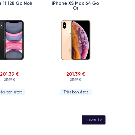
 11 128 Go Noir
iPhone XS Max 64 Go
Or
201,39 €
201,39 €
211,99 €
211,99 €
rès bon état
Très bon état
suivant »