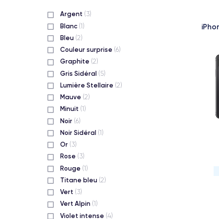
Argent
(3)
Blanc
iPho
(1)
Bleu
(2)
Couleur surprise
(6)
Graphite
(2)
Gris Sidéral
(5)
Lumière Stellaire
(2)
Mauve
(2)
Minuit
(1)
Noir
(6)
Noir Sidéral
(1)
Or
(3)
Rose
(3)
Rouge
(1)
Titane bleu
(2)
Vert
(3)
Vert Alpin
(1)
Violet intense
(4)