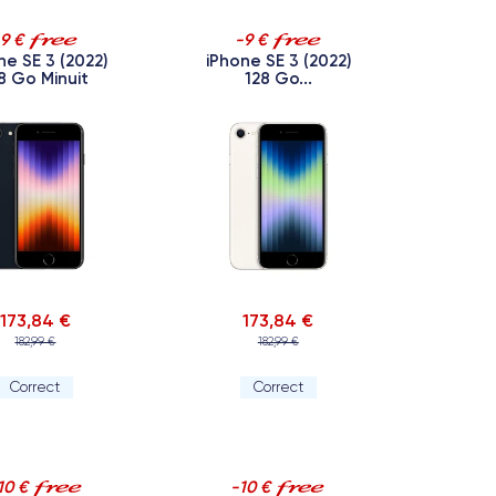
-9 €
-9 €
ne SE 3 (2022)
iPhone SE 3 (2022)
8 Go Minuit
128 Go...
173,84 €
173,84 €
182,99 €
182,99 €
Correct
Correct
10 €
-10 €