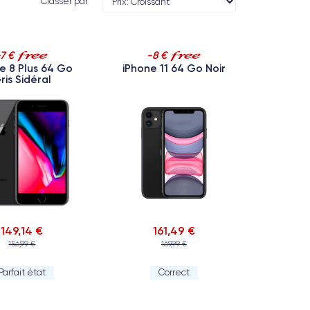
Classer par
-7 €
-8 €
e 8 Plus 64 Go
iPhone 11 64 Go Noir
ris Sidéral
149,14 €
161,49 €
156,99 €
169,99 €
Parfait état
Correct