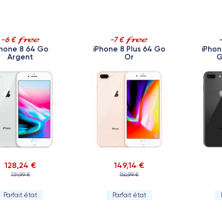
-6 €
-7 €
Phone 8 64 Go
iPhone 8 Plus 64 Go
iPhon
Argent
Or
G
128,24 €
149,14 €
134,99 €
156,99 €
Parfait état
Parfait état