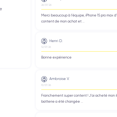
roposer des appareils de qualité supérieure. Chaque appareil disponib
26/07/26
de
grâce à des tests réalisés sur
plus de 30 points de contrôle
.
Merci beaucoup à l’équipe, iPhone 15 pro max d
content de mon achat et ...
aranti pendant 30 mois
et vous pouvez le
tester pendant une péri
 d’
assistance client
, disponible pour répondre à tous vos doutes ou 
Henri D.
12/07/26
Bons Plans sur iPhone
bons plans recondi
oyables
et nos autres
Bonne expérience
Ambroise V.
10/07/26
Franchement super content ! J'ai acheté mon iPho
batterie a été changée ...