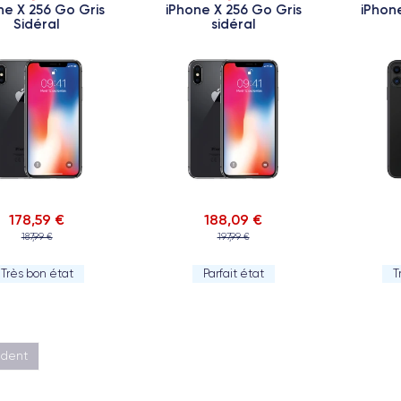
ne X 256 Go Gris
iPhone X 256 Go Gris
iPhone
Sidéral
sidéral
178,59 €
188,09 €
187,99 €
197,99 €
Très bon état
Parfait état
T
édent