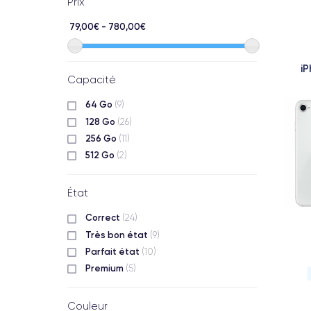
Prix
79,00€ - 780,00€
i
Capacité
64 Go
(9)
128 Go
(26)
256 Go
(11)
512 Go
(2)
État
Correct
(24)
Très bon état
(9)
Parfait état
(10)
Premium
(5)
Couleur