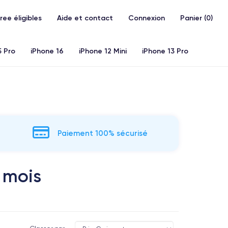
Free éligibles
Aide et contact
Connexion
Panier (
0
)
5 Pro
iPhone 16
iPhone 12 Mini
iPhone 13 Pro
20)
iPhone X
iPhone XS
iPhone 11 Pro
Airpods
Paiement 100% sécurisé
 mois