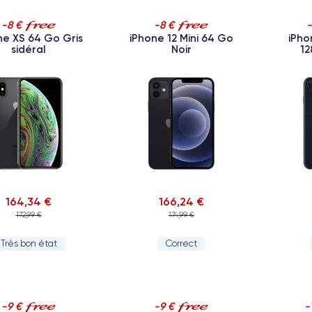
-8 €
-8 €
ne XS 64 Go Gris
iPhone 12 Mini 64 Go
iPho
sidéral
Noir
12
164,34 €
166,24 €
172,99 €
174,99 €
Très bon état
Correct
-9 €
-9 €
-