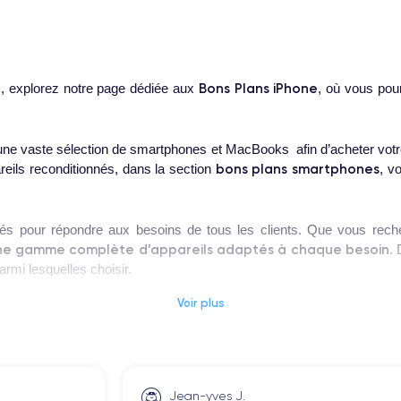
Bons Plans iPhone
, explorez notre page dédiée aux
, où vous pou
ne vaste sélection de smartphones et MacBooks afin d’acheter votre 
bons plans smartphones
reils reconditionnés, dans la section
, v
s pour répondre aux besoins de tous les clients. Que vous reche
ne gamme complète d’appareils adaptés à chaque besoin
.
rmi lesquelles choisir.
Voir plus
ditionné ?
une sélection rigoureuse d’appareils de haute qualité à prix ré
Jean-yves J.