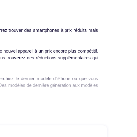
rrez trouver des smartphones à prix réduits mais
nouvel appareil à un prix encore plus compétitif.
ous trouverez des réductions supplémentaires qui
rchiez le dernier modèle d’iPhone ou que vous
 Des modèles de dernière génération aux modèles
bons plans
duits. Mais qu’est-ce qui rend nos