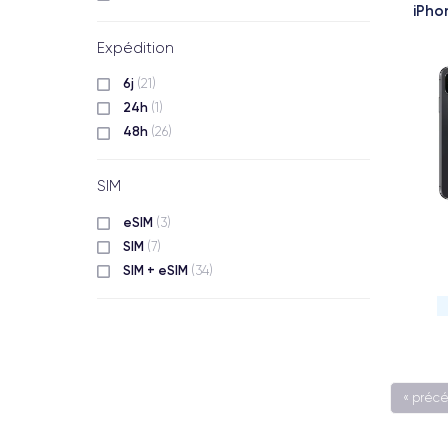
iPho
Expédition
6j
(21)
24h
(1)
48h
(26)
SIM
eSIM
(3)
SIM
(7)
SIM + eSIM
(34)
« préc