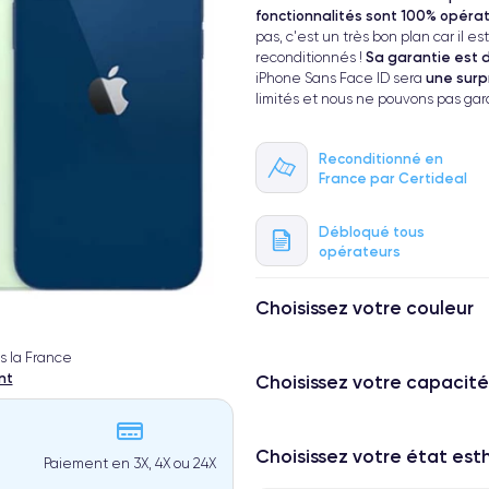
fonctionnalités sont 100% opérat
pas, c'est un très bon plan car il e
Sa garantie est d
reconditionnés !
une surp
iPhone Sans Face ID sera
limités et nous ne pouvons pas garan
Reconditionné en
France par Certideal
Débloqué tous
opérateurs
Choisissez votre couleur
s la France
nt
Choisissez votre capacité
Choisissez votre état es
Paiement en 3X, 4X ou 24X