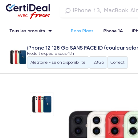
Tous les produits
Bons Plans
iPhone 14
iP
iPhone 12 128 Go SANS FACE ID (couleur selon
iPhone SE 3 (2022)
iPhone 12 Pro Max
iPhone 13 Pro Max
Produit expédié sous
48h
Aléatoire - selon disponibilité
128 Go
Correct
Watch