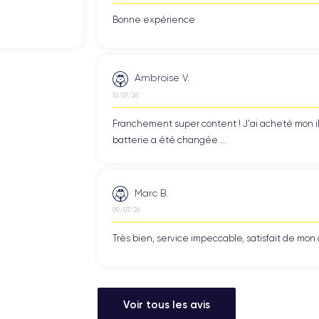
Bonne expérience
Ambroise V.
10/07/26
Franchement super content ! J'ai acheté mon iPho
batterie a été changée ...
Marc B.
09/07/26
Très bien, service impeccable, satisfait de mo
Voir tous les avis