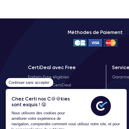
Méthodes de Paiement
CertiDeal avec Free
Servic
Forfaits Free éligibles
Garantie
Continuer sans accepter
Offre Free X CertiDeal
Démocratiser le reconditionné
Chez Certi nos C🍪🍪kies
sont exquis ! 🤤
Nous utilisons des cookies pour
améliorer votre expérience de
navigation, comprendre comment vous utilisez notre site, et pour