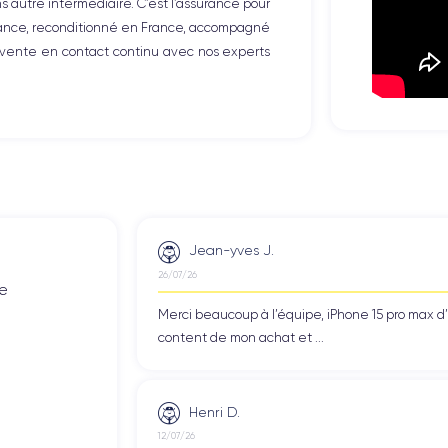
autre intermédiaire. C’est l’assurance pour
iance, reconditionné en France, accompagné
-vente en contact continu avec nos experts
Jean-yves J.
26/07/26
de
Merci beaucoup à l’équipe, iPhone 15 pro max d
content de mon achat et ...
Henri D.
12/07/26