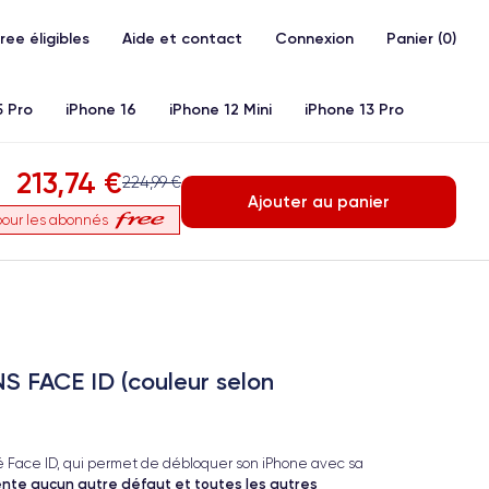
Free éligibles
Aide et contact
Connexion
Panier (
0
)
5 Pro
iPhone 16
iPhone 12 Mini
iPhone 13 Pro
213,74 €
20)
iPhone X
iPhone XS
iPhone 11 Pro
Airpods
224,99 €
Ajouter au panier
our les abonnés
S FACE ID (couleur selon
ité Face ID, qui permet de débloquer son iPhone avec sa
sente aucun autre défaut et toutes les autres