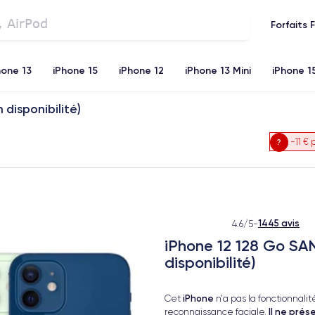
Forfaits 
hone 13
iPhone 15
iPhone 12
iPhone 13 Mini
iPhone 1
 disponibilité)
iPhone 11
iPhone 12 Pro
iPhone XR
iPhone SE 2 (20
-11 €
p
1445 avis
4.6/5
-
iPhone 12 128 Go SAN
disponibilité)
iPhone
Cet
n'a pas la fonctionnal
Il ne pré
reconnaissance faciale.