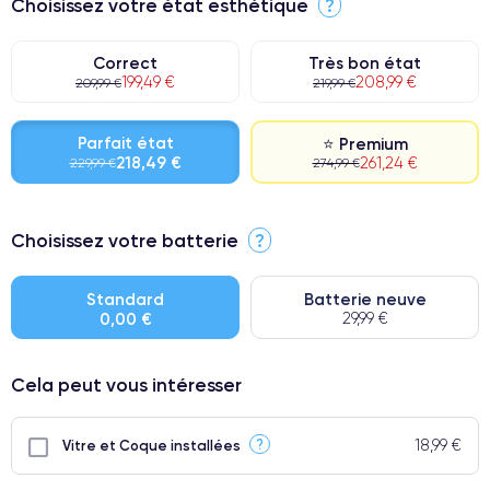
Choisissez votre état esthétique
?
Correct
Très bon état
199,49 €
208,99 €
209,99 €
219,99 €
Parfait état
⭐ Premium
218,49 €
261,24 €
229,99 €
274,99 €
⭐ Premium
Choisissez votre batterie
?
● Écran : Pièce d'origine Apple. Qualité Impeccable.
● Batterie : usage intensif.
Standard
Batterie neuve
0,00 €
29,99 €
● Seuls 5% de nos téléphones ont un grade Premium.
Cela peut vous intéresser
18,99 €
?
Vitre et Coque installées