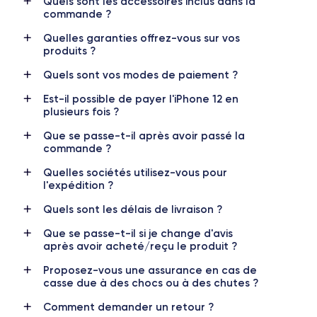
Quels sont les accessoires inclus dans la
commande ?
RAM
Mémoire interne
Quelles garanties offrez-vous sur vos
4 GO
64,128,256 GO
produits ?
Nom de la puce
Nombre de cœurs
Quels sont vos modes de paiement ?
Apple A14 Bionic
6
Est-il possible de payer l'iPhone 12 en
plusieurs fois ?
Nom GPU
Fréq. processeur
GPU 4 cœurs
3.1 GHz
Que se passe-t-il après avoir passé la
commande ?
Caméra
Caméra Frontale
Quelles sociétés utilisez-vous pour
12 MP
12 MP
l'expédition ?
Résolution vidéo
Recharge rapide
Quels sont les délais de livraison ?
4K - 3840x2160px
Oui, minimum 20W
Que se passe-t-il si je change d'avis
après avoir acheté/reçu le produit ?
Batterie
Dual SIM
2815 mAh
Nano-SIM + eSIM
Proposez-vous une assurance en cas de
casse due à des chocs ou à des chutes ?
Réseau mobile
Débloqué
Comment demander un retour ?
5G
Oui, tous opérateurs