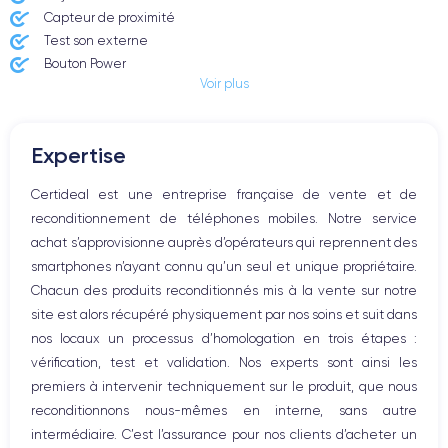
Capteur de proximité
Test son externe
Bouton Power
Voir plus
Prise Jack ou Lightening
Bouton Mute
Boutons volume
Expertise
Haut parleur
Microphone
Certideal est une entreprise française de vente et de
Bouton Home
reconditionnement de téléphones mobiles. Notre service
Bluetooth
achat s’approvisionne auprès d’opérateurs qui reprennent des
WiFi
smartphones n’ayant connu qu’un seul et unique propriétaire.
Réseau
Chacun des produits reconditionnés mis à la vente sur notre
Vibreur
site est alors récupéré physiquement par nos soins et suit dans
Prise USB
nos locaux un processus d’homologation en trois étapes :
vérification, test et validation. Nos experts sont ainsi les
premiers à intervenir techniquement sur le produit, que nous
reconditionnons nous-mêmes en interne, sans autre
intermédiaire. C’est l’assurance pour nos clients d’acheter un