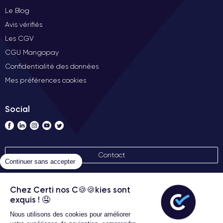
Le Blog
Avis vérifiés
Les CGV
CGU Mangopay
Confidentialité des données
Mes préférences cookies
Social
Contact
Continuer sans accepter
Nos labels
Chez Certi nos C🍪🍪kies sont
exquis ! 🤤
Nous utilisons des cookies pour améliorer