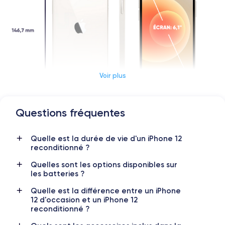
Voir plus
Questions fréquentes
Dimensions et poids iPhone 12
Quelle est la durée de vie d'un iPhone 12
reconditionné ?
Date de sortie
Système exploit.
13/10/2020
iOS (iOS 26)
Quelles sont les options disponibles sur
les batteries ?
Dimensions
Poids
Quelle est la différence entre un iPhone
146.7×71.5×7.4 mm
162 g
12 d'occasion et un iPhone 12
reconditionné ?
Écran
Résolution écran
OLED 6.1 pouces
2532 x 1170 pixels