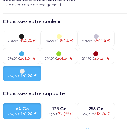
Livré avec cable de chargement.
Choisissez votre couleur
194,74 €
185,24 €
261,24 €
204,99 €
194,99 €
274,99 €
261,24 €
261,24 €
261,24 €
274,99 €
274,99 €
274,99 €
261,24 €
274,99 €
Choisissez votre capacité
64 Go
128 Go
256 Go
261,24 €
227,99 €
318,24 €
274,99 €
239,99 €
334,99 €