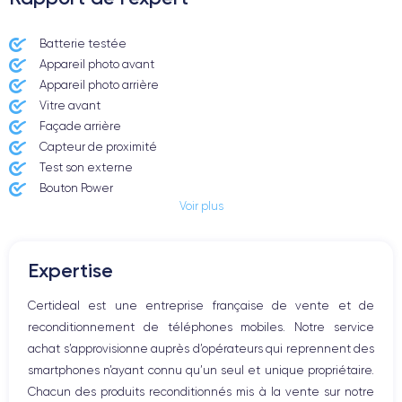
Batterie testée
Appareil photo avant
Appareil photo arrière ​
Vitre avant ​
Façade arrière
Capteur de proximité
Test son externe
Bouton Power
Voir plus
Prise Jack ou Lightening
Bouton Mute
Boutons volume
Expertise
Haut parleur
Microphone
Certideal est une entreprise française de vente et de
Bouton Home
reconditionnement de téléphones mobiles. Notre service
Bluetooth
achat s’approvisionne auprès d’opérateurs qui reprennent des
WiFi
smartphones n’ayant connu qu’un seul et unique propriétaire.
Réseau
Chacun des produits reconditionnés mis à la vente sur notre
Vibreur