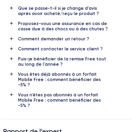
4K - 3840x2160px
Oui, minimum 20W
Que se passe-t-il si je change d'avis
après avoir acheté/reçu le produit ?
Batterie
Dual SIM
2815 mAh
Nano-SIM + eSIM
Proposez-vous une assurance en cas de
casse due à des chocs ou à des chutes ?
Réseau mobile
Débloqué
Comment demander un retour ?
5G
Oui, tous opérateurs
Comment contacter le service client ?
Si vous souhaitez en savoir plus, consulter la
fiche technique de
l'iPhone 12.
Puis-je bénéficier de la remise Free tout
au long de l'année ?
Vous êtes déjà abonnés à un forfait
Mobile Free : comment bénéficier des
-5% ?
Vous n'êtes pas abonnés à un forfait
Mobile Free : comment bénéficier des
-5% ?
Rapport de l'expert