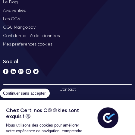
Le Blog
Avis vérifiés
Les CGV
CGU Mangopay
Confidentialité des données
Mes préférences cookies
Social
Contact
Continuer sans accepter
Nos labels
Chez Certi nos C🍪🍪kies sont
exquis ! 🤤
Nous utilisons des cookies pour améliorer
votre expérience de navigation, comprendre