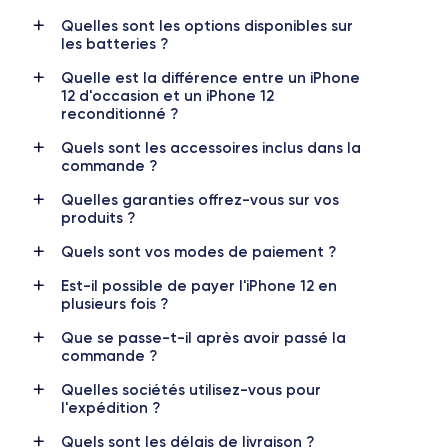
13/10/2020
iOS (iOS 26)
Quelles sont les options disponibles sur
les batteries ?
Dimensions
Poids
Quelle est la différence entre un iPhone
146.7×71.5×7.4 mm
162 g
12 d'occasion et un iPhone 12
reconditionné ?
Écran
Résolution écran
OLED 6.1 pouces
2532 x 1170 pixels
Quels sont les accessoires inclus dans la
commande ?
RAM
Mémoire interne
Quelles garanties offrez-vous sur vos
4 GO
64,128,256 GO
produits ?
Nom de la puce
Nombre de cœurs
Quels sont vos modes de paiement ?
Apple A14 Bionic
6
Est-il possible de payer l'iPhone 12 en
plusieurs fois ?
Nom GPU
Fréq. processeur
GPU 4 cœurs
3.1 GHz
Que se passe-t-il après avoir passé la
commande ?
Caméra
Caméra Frontale
Quelles sociétés utilisez-vous pour
12 MP
12 MP
l'expédition ?
Résolution vidéo
Recharge rapide
Quels sont les délais de livraison ?