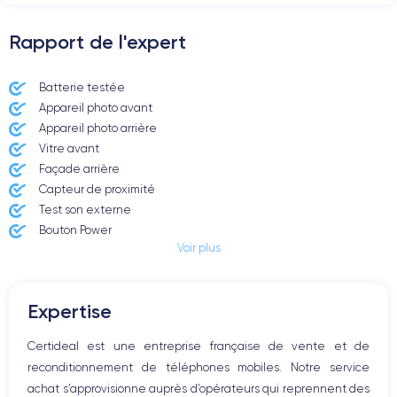
Rapport de l'expert
Batterie testée
Appareil photo avant
Appareil photo arrière ​
Vitre avant ​
Façade arrière
Capteur de proximité
Test son externe
Bouton Power
Voir plus
Prise Jack ou Lightening
Bouton Mute
Boutons volume
Expertise
Haut parleur
Microphone
Certideal est une entreprise française de vente et de
Bouton Home
reconditionnement de téléphones mobiles. Notre service
Bluetooth
achat s’approvisionne auprès d’opérateurs qui reprennent des
WiFi