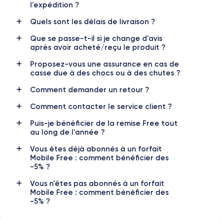
l'expédition ?
Résolution vidéo
Recharge rapide
4K - 3840x2160px
Oui, minimum 18W
Quels sont les délais de livraison ?
Que se passe-t-il si je change d'avis
Batterie
Dual SIM
après avoir acheté/reçu le produit ?
1821 mAh
Nano-SIM + eSIM
Proposez-vous une assurance en cas de
Réseau mobile
Débloqué
casse due à des chocs ou à des chutes ?
4.5G
Oui, tous opérateurs
Comment demander un retour ?
Pour en savoir plus en détail sur les caractéristiques de ce
Comment contacter le service client ?
smartphone, consulter la
fiche technique de l'iPhone SE 2020.
Puis-je bénéficier de la remise Free tout
au long de l'année ?
Vous êtes déjà abonnés à un forfait
Mobile Free : comment bénéficier des
-5% ?
Vous n'êtes pas abonnés à un forfait
Mobile Free : comment bénéficier des
-5% ?