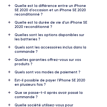
Quelle est la différence entre un iPhone
Date de sortie
Système exploit.
SE 2020 d'occasion et un iPhone SE 2020
15/04/2020
iOS (iOS 26)
reconditionné ?
Dimensions
Poids
Quelle est la durée de vie d'un iPhone SE
138.3×67.3×7.3 mm
144 g
2020 reconditionné ?
Quelles sont les options disponibles sur
Écran
Résolution écran
les batteries ?
IPS LCD 4.7 pouces
1334 x 750 pixels
Quels sont les accessoires inclus dans la
commande ?
RAM
Mémoire interne
3 GO
64,128,256 GO
Quelles garanties offrez-vous sur vos
produits ?
Nom de la puce
Nombre de cœurs
Apple A13 Bionic
6
Quels sont vos modes de paiement ?
Est-il possible de payer l'iPhone SE 2020
Nom GPU
Fréq. processeur
en plusieurs fois ?
GPU 4 cœurs
2.65 GHz
Que se passe-t-il après avoir passé la
commande ?
Caméra
Caméra Frontale
12 MP
7 MP
Quelle société utilisez-vous pour