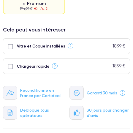
⭐ Premium
185,24 €
194,99 €
⭐ Premium
Cela peut vous intéresser
● Écran : Pièce d'origine Apple. Qualité Impeccable.
● Batterie : usage intensif.
18,99 €
?
Vitre et Coque installées
● Seuls 5% de nos téléphones ont un grade Premium.
18,99 €
?
Chargeur rapide
Reconditionné en
Garanti 30 mois
?
France par Certideal
Débloqué tous
30 jours pour changer
opérateurs
d'avis